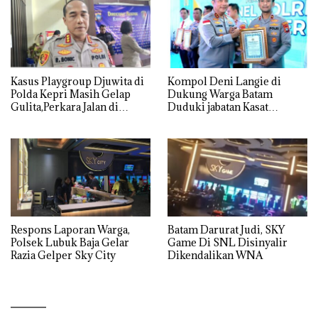
Kasus Playgroup Djuwita di
Kompol Deni Langie di
Polda Kepri Masih Gelap
Dukung Warga Batam
Gulita,Perkara Jalan di
Duduki jabatan Kasat
Tempat
Reskrim Polresta Barelang
Respons Laporan Warga,
Batam Darurat Judi, SKY
Polsek Lubuk Baja Gelar
Game Di SNL Disinyalir
Razia Gelper Sky City
Dikendalikan WNA