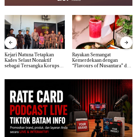
Kejari Natuna Tetapkan
Rayakan Semangat
Kades Selaut Nonaktif
Kemerdekaan dengan
sebagai Tersangka Korupsi
“Flavours of Nusantara” di
APBDes, Negara Rugi Rp533
Grand Mercure Batam
Juta
Centre