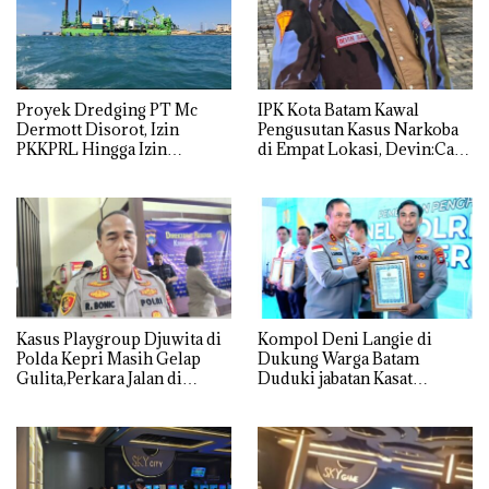
Proyek Dredging PT Mc
IPK Kota Batam Kawal
Dermott Disorot, Izin
Pengusutan Kasus Narkoba
PKKPRL Hingga Izin
di Empat Lokasi, Devin:Cari
Lingkungan Dipertanyakan
dan Usut tuntas Siapa Aktor
Utamanya
Kasus Playgroup Djuwita di
Kompol Deni Langie di
Polda Kepri Masih Gelap
Dukung Warga Batam
Gulita,Perkara Jalan di
Duduki jabatan Kasat
Tempat
Reskrim Polresta Barelang