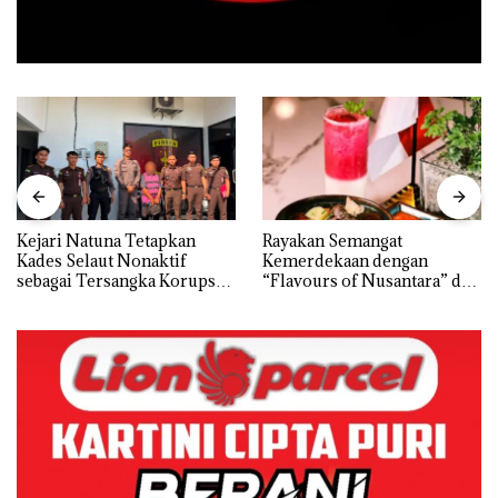
Kejari Natuna Tetapkan
Rayakan Semangat
Kades Selaut Nonaktif
Kemerdekaan dengan
sebagai Tersangka Korupsi
“Flavours of Nusantara” di
APBDes, Negara Rugi Rp533
Grand Mercure Batam
Juta
Centre