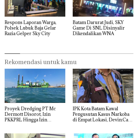
Respons Laporan Warga,
Batam Darurat Judi, SKY
Polsek Lubuk Baja Gelar
Game Di SNL Disinyalir
Razia Gelper Sky City
Dikendalikan WNA
Rekomendasi untuk kamu
Proyek Dredging PT Mc
IPK Kota Batam Kawal
Dermott Disorot, Izin
Pengusutan Kasus Narkoba
PKKPRL Hingga Izin
di Empat Lokasi, Devin:Cari
Lingkungan Dipertanyakan
dan Usut tuntas Siapa Aktor
Utamanya