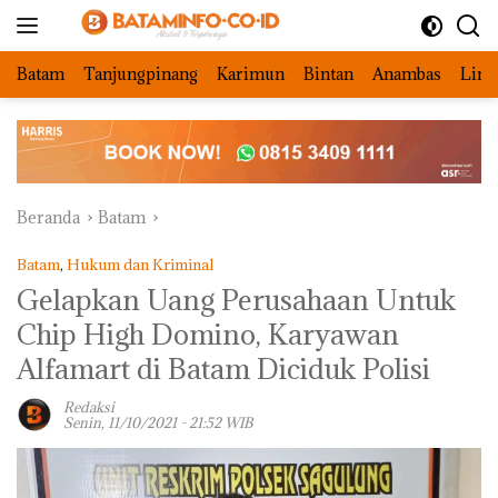
Langsung
ke
konten
Batam
Tanjungpinang
Karimun
Bintan
Anambas
Ling
Beranda
Batam
Batam
,
Hukum dan Kriminal
Gelapkan Uang Perusahaan Untuk
Chip High Domino, Karyawan
Alfamart di Batam Diciduk Polisi
Redaksi
Senin, 11/10/2021 - 21:52 WIB