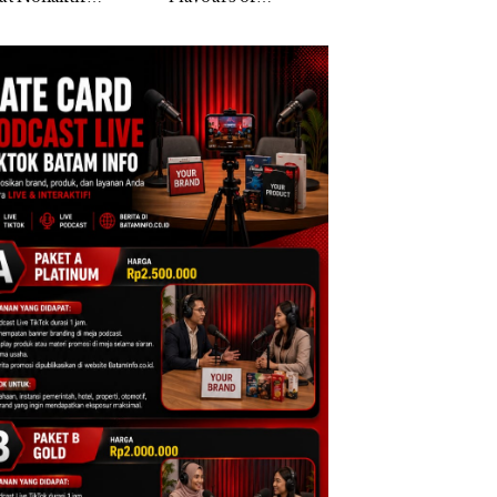
gai Tersangka
Nusantara” di Grand
Khusus Batam
upsi APBDes,
Mercure Batam
Tegaskan Perizina
ra Rugi Rp533
Centre
Ada di BP Batam