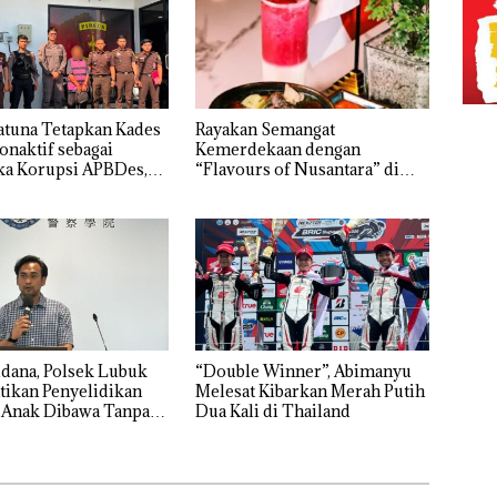
atuna Tetapkan Kades
Rayakan Semangat
onaktif sebagai
Kemerdekaan dengan
ka Korupsi APBDes,
“Flavours of Nusantara” di
ugi Rp533 Juta
Grand Mercure Batam Centre
dana, Polsek Lubuk
“Double Winner”, Abimanyu
tikan Penyelidikan
Melesat Kibarkan Merah Putih
 Anak Dibawa Tanpa
Dua Kali di Thailand
rni Sengketa Hak