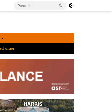
a
sclaimer