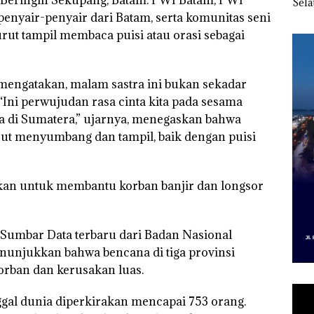
aporan
Kibarkan Merah Putih
Nekat Simpan Vape
Sela
anpa
Dua Kali di Thailand
Berisi Narkoba dalam
seba
nyair-penyair dari Batam, serta komunitas seni
gketa
Kulkas, Kapolsek:
Kor
rut tampil membaca puisi atau orasi sebagai
Diedarkan dengan
Nega
Harga 2,5
Juta
mengatakan, malam sastra ini bukan sekadar
 “Ini perwujudan rasa cinta kita pada sesama
a di Sumatera,” ujarnya, menegaskan bahwa
urut menyumbang dan tampil, baik dengan puisi
kan untuk membantu korban banjir dan longsor
 Sumbar Data terbaru dari Badan Nasional
unjukkan bahwa bencana di tiga provinsi
orban dan kerusakan luas.
al dunia diperkirakan mencapai 753 orang.