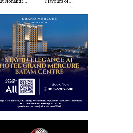
ut Nonaktif
“Flavours of
Indonesia, KSOP
gai Tersangka
Nusantara” di Grand
Khusus Batam
upsi APBDes,
Mercure Batam
Tegaskan Perizina
ra Rugi Rp533
Centre
Ada di BP Batam