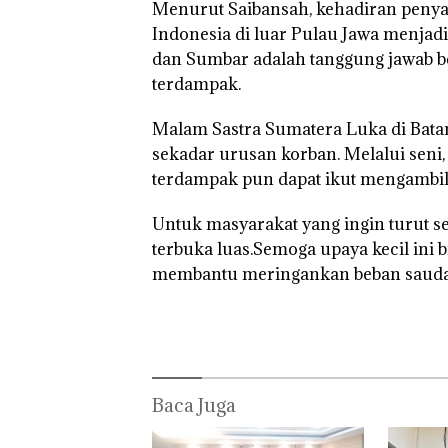
Menurut Saibansah, kehadiran penya
Tetapkan
Kemerdekaa
PT
Kades Selaut
n dengan
McDer
Indonesia di luar Pulau Jawa menjad
Nonaktif
“Flavours of
Indones
dan Sumbar adalah tanggung jawab 
sebagai
Nusantara”
KSOP
terdampak.
Tersangka
di Grand
Khusu
Korupsi
Mercure
Batam
APBDes,
Batam
Tegask
Malam Sastra Sumatera Luka di Bata
Negara Rugi
Centre
Perizi
sekadar urusan korban. Melalui seni,
Rp533 Juta
Ada di
Batam
terdampak pun dapat ikut mengambil
Untuk masyarakat yang ingin turut ser
terbuka luas.Semoga upaya kecil ini 
membantu meringankan beban saudara
Baca Juga