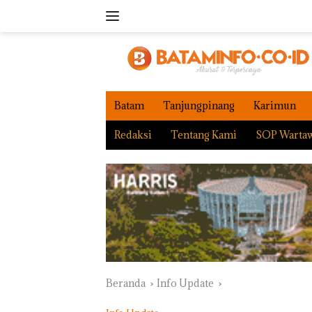
Langsung
ke
konten
Batam
Tanjungpinang
Karimun
Redaksi
Tentang Kami
SOP Warta
Beranda
Info Update