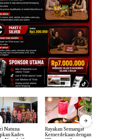
ri Natuna
Rayakan Semangat
‎Soal Pengerukan 
apkan Kades
Kemerdekaan dengan
McDermott