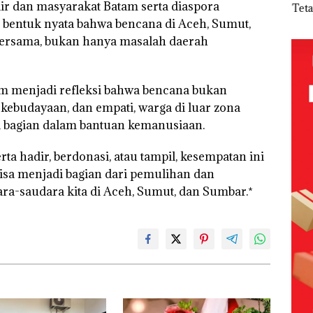
ir dan masyarakat Batam serta diaspora
Polsek
Abimanyu
Akibat Nekat
Tet
mott
Lubuk Baja
Melesat
Simpan Vape
Kade
i bentuk nyata bahwa bencana di Aceh, Sumut,
ia,
Hentikan
Kibarkan
Berisi
Non
bersama, bukan hanya masalah daerah
Penyelidikan
Merah Putih
Narkoba
seba
s
Laporan
Dua Kali di
dalam
Ter
Anak Dibawa
Thailand
Kulkas,
Kor
an
Tanpa Izin:
Kapolsek:
APB
m menjadi refleksi bahwa bencana bukan
nan
Murni
Diedarkan
Nega
 kebudayaan, dan empati, warga di luar zona
 BP
Sengketa
dengan
Rp53
Hak Asuh!
Harga 2,5
 bagian dalam bantuan kemanusiaan.
ta hadir, berdonasi, atau tampil, kesempatan ini
bisa menjadi bagian dari pemulihan dan
-saudara kita di Aceh, Sumut, dan Sumbar.*