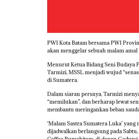
PWI Kota Batam bersama PWI Provins
akan menggelar sebuah malam amal b
Menurut Ketua Bidang Seni Budaya P
Tarmizi, MSSL menjadi wujud “sena
di Sumatera.
Dalam siaran persnya, Tarmizi menyat
“memilukan”, dan berharap lewat seni
membantu meringankan beban sauda
‘Malam Sastra Sumatera Luka’ yang 
Bukan Pidana, 
dijadwalkan berlangsung pada Sabtu,
Lubuk Baja Hen
Coffee Rumahitam, di depan Gedung 