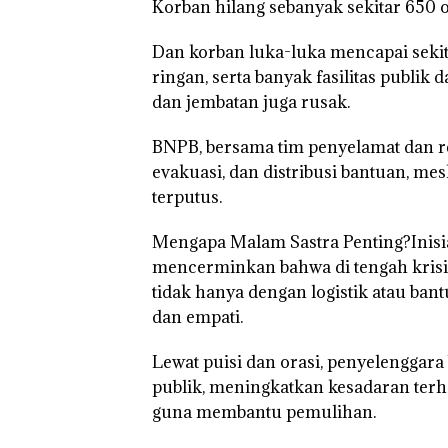
Korban hilang sebanyak sekitar 650 
Dan korban luka-luka mencapai sekit
ringan, serta banyak fasilitas publik 
dan jembatan juga rusak.
BNPB, bersama tim penyelamat dan r
evakuasi, dan distribusi bantuan, me
terputus.
Mengapa Malam Sastra Penting?Inisiat
mencerminkan bahwa di tengah krisis,
tidak hanya dengan logistik atau bant
dan empati.
Lewat puisi dan orasi, penyelengga
publik, meningkatkan kesadaran ter
guna membantu pemulihan.
Kejari
Rayakan
‎Soal
Natuna
Semangat
Penger