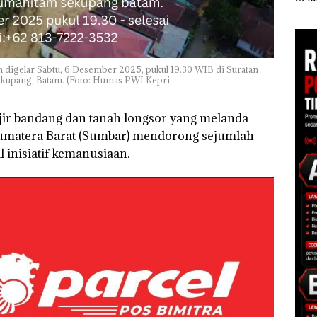
r
Ilegal di Lingga,
Berisi Narkoba dalam
seba
Disembunyikan di
Kulkas, Kapolsek:
Kor
Bawah Kerambah
Diedarkan dengan
Nega
untuk Diselundupkan
Harga 2,5
Juta
ke Malaysia
n digelar Sabtu, 6 Desember 2025, pukul 19.30 WIB di Suratan
kupang, Batam. (Foto: Humas PWI Kepri
jir bandang dan tanah longsor yang melanda
Sumatera Barat (Sumbar) mendorong sejumlah
inisiatif kemanusiaan.