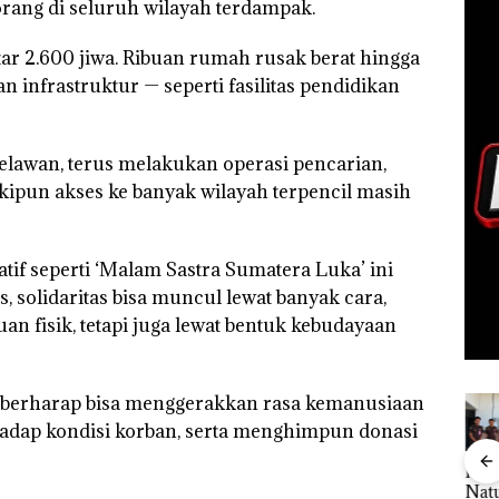
orang di seluruh wilayah terdampak.
ar 2.600 jiwa. Ribuan rumah rusak berat hingga
dan infrastruktur — seperti fasilitas pendidikan
elawan, terus melakukan operasi pencarian,
skipun akses ke banyak wilayah terpencil masih
if seperti ‘Malam Sastra Sumatera Luka’ ini
 solidaritas bisa muncul lewat banyak cara,
uan fisik, tetapi juga lewat bentuk kebudayaan
ra berharap bisa menggerakkan rasa kemanusiaan
hadap kondisi korban, serta menghimpun donasi
Bukan
“Double
Dua Orang
Keja
ukan
Pidana,
Winner”,
Diamankan
Nat