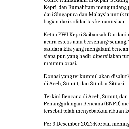
Penyelidikan L
Anak Dibawa T
Kepri, dan Rumahitam mengundang pe
Izin: Murni Sen
dari Singapura dan Malaysia untuk tu
Hak Asuh!
bagian dari solidaritas kemanusiaan.
Ketua PWI Kepri Saibansah Dardani 
acara estetis atau bersenang-senang.
saudara kita yang mengalami bencan
siapa pun yang hadir dipersilakan t
maupun orasi.
Donasi yang terkumpul akan disalur
di Aceh, Sumut, dan Sumbar.Situasi .
Terkini Bencana di Aceh, Sumut, dan
Penanggulangan Bencana (BNPB) men
tersebut telah menyebabkan ribuan k
Per 3 Desember 2025:Korban meningg