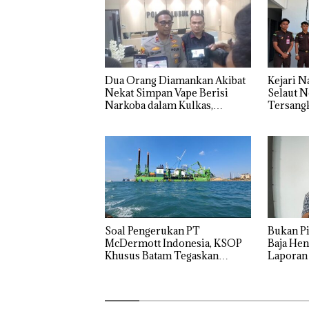
Dua Orang Diamankan Akibat
Kejari N
Nekat Simpan Vape Berisi
Selaut N
Narkoba dalam Kulkas,
Tersang
Kapolsek: Diedarkan dengan
Negara R
Harga 2,5
‎Soal Pengerukan PT
Bukan Pi
McDermott Indonesia, KSOP
Baja Hen
Khusus Batam Tegaskan
Laporan
Perizinan Ada di BP Batam
Izin: Mu
Asuh!