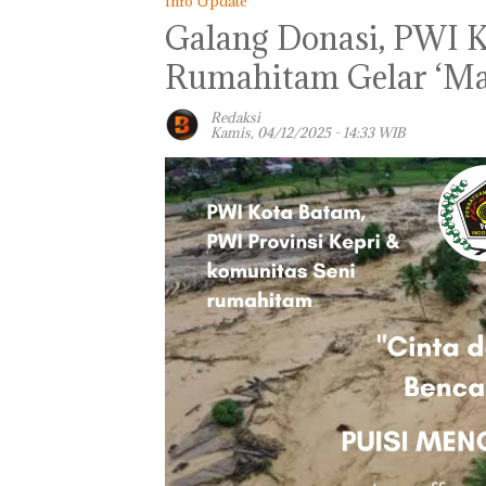
Info Update
Galang Donasi, PWI 
Rumahitam Gelar ‘Ma
Redaksi
Kamis, 04/12/2025 - 14:33 WIB
Aktifitas Judi O
di Batam Berop
di Perumahan 