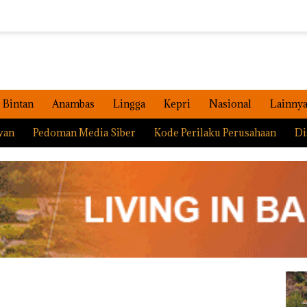
Bintan
Anambas
Lingga
Kepri
Nasional
Lainny
wan
Pedoman Media Siber
Kode Perilaku Perusahaan
Di