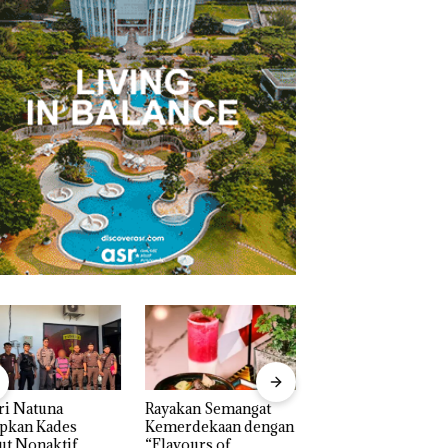
ri Natuna
Rayakan Semangat
‎Soal Pengerukan 
apkan Kades
Kemerdekaan dengan
McDermott
ut Nonaktif
“Flavours of
Indonesia, KSOP