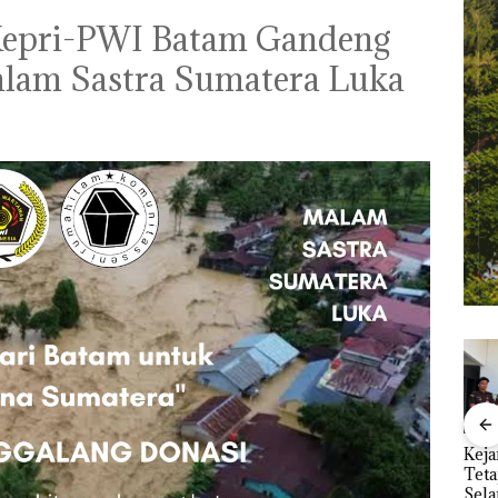
Kepri-PWI Batam Gandeng
lam Sastra Sumatera Luka
nline
TNI AL Gagalkan
Dua Orang
Keja
erasi
Penyelundupan 1,6
Diamankan Akibat
Tet
Mewah
Ton Pasir Timah
Nekat Simpan Vape
Sela