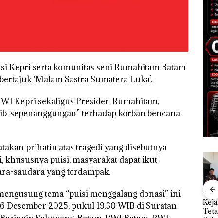
i Kepri serta komunitas seni Rumahitam Batam
ertajuk ‘Malam Sastra Sumatera Luka’.
WI Kepri sekaligus Presiden Rumahitam,
sib-sepenanggungan” terhadap korban bencana
akan prihatin atas tragedi yang disebutnya
, khususnya puisi, masyarakat dapat ikut
ra-saudara yang terdampak.
mengusung tema “puisi menggalang donasi” ini
Polsek
“Double Winner”,
Dua Orang
Keja
 6 Desember 2025, pukul 19.30 WIB di Suratan
tikan
Abimanyu Melesat
Diamankan Akibat
Tet
Beringin Sekupang, Batam. PWI Batam, PWI