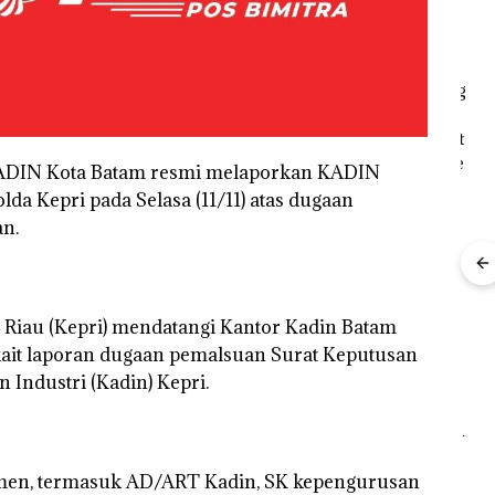
Bukan
“Double
Keja
s KADIN Kota Batam resmi melaporkan KADIN
ukan
Pidana,
Winner”,
Nat
Polsek
Abimanyu
Tet
lda Kepri pada Selasa (11/11) atas dugaan
mott
Lubuk Baja
Melesat
Kade
n.
ia,
Hentikan
Kibarkan
Non
Penyelidikan
Merah Putih
seba
s
Laporan
Dua Kali di
Ter
Anak Dibawa
Thailand
Kor
an
Tanpa Izin:
APB
n Riau (Kepri) mendatangi Kantor Kadin Batam
nan
Murni
Nega
ait laporan dugaan pemalsuan Surat Keputusan
 BP
Sengketa
Rp53
Hak Asuh!
Industri (Kadin) Kepri.
Dua Orang
Diamankan
Akibat Nekat
Simpan Vape
Berisi
kumen, termasuk AD/ART Kadin, SK kepengurusan
Narkoba