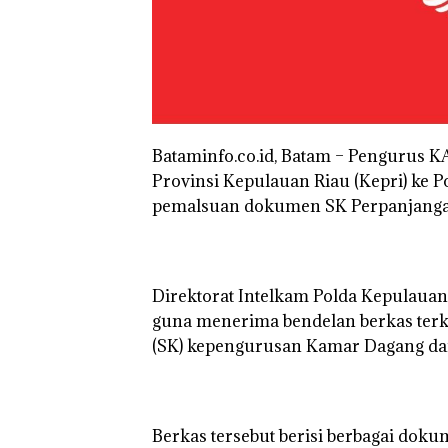
Kejari
‎Soal
‎Bataminfo.co.id, Batam – ​Penguru
Natuna
Penger
Tetapkan
PT
Provinsi Kepulauan Riau (Kepri) ke Po
Kades Selaut
McDer
pemalsuan dokumen SK Perpanjanga
Nonaktif
Indones
sebagai
KSOP
Tersangka
Khusu
Korupsi
Batam
APBDes,
Tegask
‎Direktorat Intelkam Polda Kepulaua
Negara Rugi
Perizi
Rayakan
guna menerima bendelan berkas terk
Rp533 Juta
Ada di
Semangat
Batam
(SK) kepengurusan Kamar Dagang dan 
Kemerdekaa
n dengan
“Flavours of
Nusantara”
di Grand
‎Berkas tersebut berisi berbagai do
Mercure