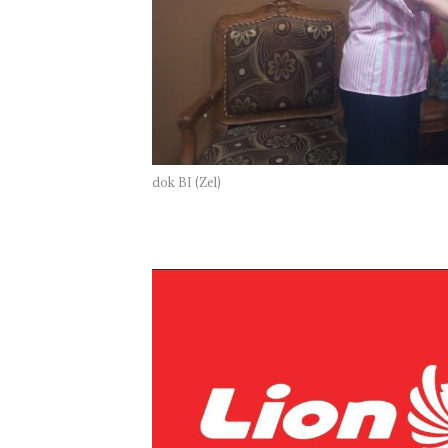
di Batam Cente
dok BI (Zel)
Bukan Pidana, 
Lubuk Baja Hen
Penyelidikan L
Anak Dibawa T
Izin: Murni Sen
Hak Asuh!