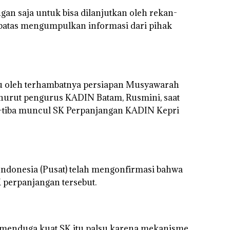
n saja untuk bisa dilanjutkan oleh rekan-
sebatas mengumpulkan informasi dari pihak
ipicu oleh terhambatnya persiapan Musyawarah
nurut pengurus KADIN Batam, Rusmini, saat
ba-tiba muncul SK Perpanjangan KADIN Kepri
Indonesia (Pusat) telah mengonfirmasi bahwa
 perpanjangan tersebut.
 menduga kuat SK itu palsu karena mekanisme