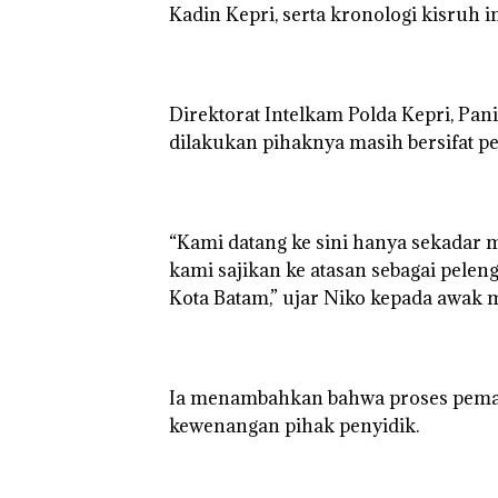
Batam
Kadin Kepri, serta kronologi kisruh 
Centre
‎Direktorat Intelkam Polda Kepri, P
dilakukan pihaknya masih bersifat 
‎“Kami datang ke sini hanya sekada
kami sajikan ke atasan sebagai pele
Kota Batam,” ujar Niko kepada awak m
‎Ia menambahkan bahwa proses peman
kewenangan pihak penyidik.