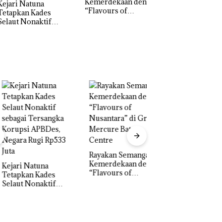
Kemerdekaan dengan
McDermott
ri Natuna
“Flavours of
Indonesia, KSOP
apkan Kades
Nusantara” di Grand
Khusus Batam
ut Nonaktif
Mercure Batam
Tegaskan Perizina
gai Tersangka
Centre
Ada di BP Batam
upsi APBDes,
ra Rugi Rp533
Rayakan Semangat
‎Soal Pengerukan 
Kemerdekaan dengan
McDermott
ri Natuna
“Flavours of
Indonesia, KSOP
apkan Kades
Nusantara” di Grand
Khusus Batam
ut Nonaktif
Mercure Batam
Tegaskan Perizina
gai Tersangka
Centre
Ada di BP Batam
upsi APBDes,
ra Rugi Rp533