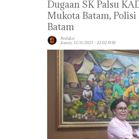
‎Dugaan SK Palsu K
Mukota Batam, Polisi
Batam
Redaksi
Kamis, 13/11/2025 - 22:02 WIB
Aktifitas Judi O
di Batam Berop
di Perumahan 