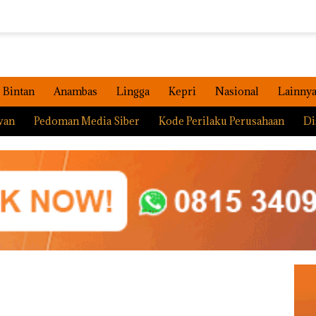
Bintan
Anambas
Lingga
Kepri
Nasional
Lainny
wan
Pedoman Media Siber
Kode Perilaku Perusahaan
Di