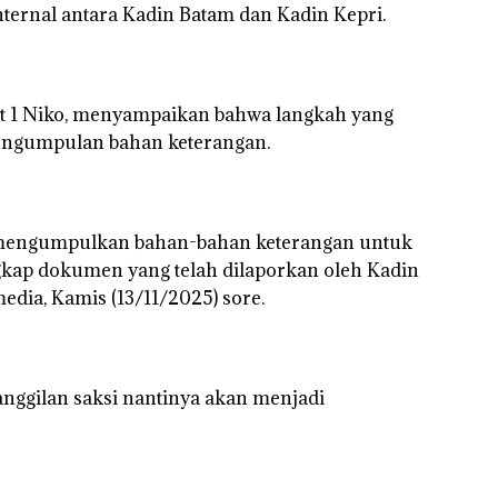
internal antara Kadin Batam dan Kadin Kepri.
dalam
Kulkas,
Kapolsek:
Diedarkan
dengan
anit 1 Niko, menyampaikan bahwa langkah yang
Harga 2,5
pengumpulan bahan keterangan.
r mengumpulkan bahan-bahan keterangan untuk
ngkap dokumen yang telah dilaporkan oleh Kadin
edia, Kamis (13/11/2025) sore.
ggilan saksi nantinya akan menjadi