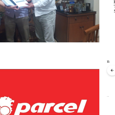
Dua Orang
Keja
r
Diamankan Akibat
Tet
TNI AL Gagalkan
Nekat Simpan Vape
Sela
Penyelundupan 1,6
Berisi Narkoba dalam
seba
Ton Pasir Timah
Kulkas, Kapolsek:
Kor
Ilegal di Lingga,
Diedarkan dengan
Nega
Disembunyikan di
Harga 2,5
Juta
Bawah Kerambah
untuk Diselundupkan
ke Malaysia
“Double Winner”,
Abimanyu Melesat
Kibarkan Merah Putih
Dua Kali di Thailand
Polsek
Dua Orang
Keja
tikan
Diamankan Akibat
Tet
aporan
Nekat Simpan Vape
Sela
anpa
Berisi Narkoba dalam
seba
gketa
Kulkas, Kapolsek:
Kor
Diedarkan dengan
Nega
Harga 2,5
Juta