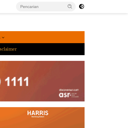
a
sclaimer