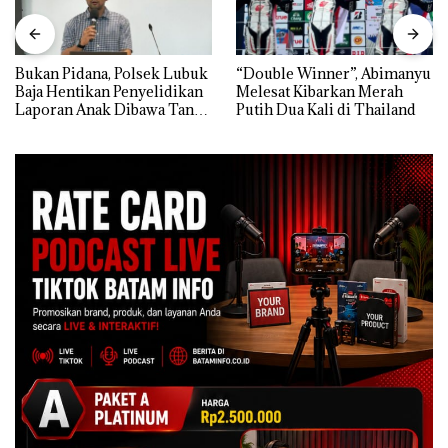
Bukan Pidana, Polsek Lubuk
“Double Winner”, Abimanyu
Baja Hentikan Penyelidikan
Melesat Kibarkan Merah
Laporan Anak Dibawa Tanpa
Putih Dua Kali di Thailand
Izin: Murni Sengketa Hak
Asuh!