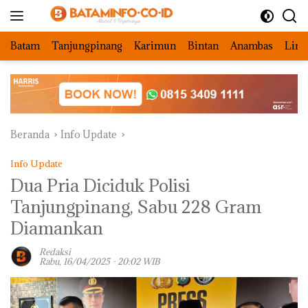
Langsung
ke
konten
Batam
Tanjungpinang
Karimun
Bintan
Anambas
Ling
Beranda
Info Update
Info Update
Dua Pria Diciduk Polisi
Tanjungpinang, Sabu 228 Gram
Diamankan
Redaksi
Rabu, 16/04/2025 - 20:02 WIB