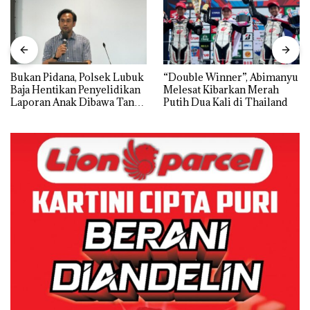
Bukan Pidana, Polsek Lubuk
“Double Winner”, Abimanyu
Baja Hentikan Penyelidikan
Melesat Kibarkan Merah
Laporan Anak Dibawa Tanpa
Putih Dua Kali di Thailand
Izin: Murni Sengketa Hak
Asuh!