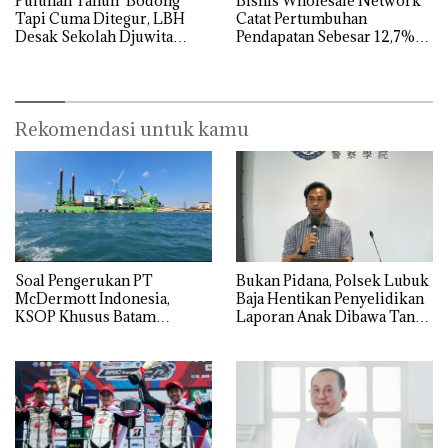
Puluhan Tahun ‘Bodong’
Bisnis Wholesale Network
Tapi Cuma Ditegur, LBH
Catat Pertumbuhan
Desak Sekolah Djuwita
Pendapatan Sebesar 12,7%
Batam Segera Ditutup!
Secara Tahunan
Rekomendasi untuk kamu
‎Soal Pengerukan PT
Bukan Pidana, Polsek Lubuk
McDermott Indonesia,
Baja Hentikan Penyelidikan
KSOP Khusus Batam
Laporan Anak Dibawa Tanpa
Tegaskan Perizinan Ada di
Izin: Murni Sengketa Hak
BP Batam
Asuh!