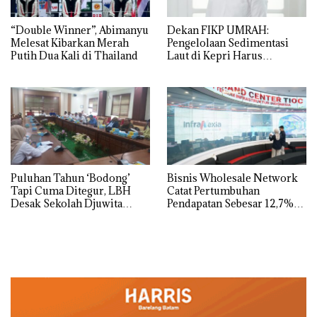
“Double Winner”, Abimanyu
Dekan FIKP UMRAH:
Melesat Kibarkan Merah
Pengelolaan Sedimentasi
Putih Dua Kali di Thailand
Laut di Kepri Harus
Dibuktikan Secara Ilmiah,
Jangan Sampai Bertentangan
dengan Konservasi
Puluhan Tahun ‘Bodong’
Bisnis Wholesale Network
Tapi Cuma Ditegur, LBH
Catat Pertumbuhan
Desak Sekolah Djuwita
Pendapatan Sebesar 12,7%
Batam Segera Ditutup!
Secara Tahunan