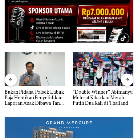
Bukan Pidana, Polsek Lubuk
“Double Winner”, Abimanyu
Baja Hentikan Penyelidikan
Melesat Kibarkan Merah
Laporan Anak Dibawa Tanpa
Putih Dua Kali di Thailand
Izin: Murni Sengketa Hak
Asuh!