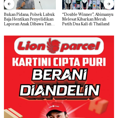
Bukan Pidana, Polsek Lubuk
“Double Winner”, Abimanyu
Baja Hentikan Penyelidikan
Melesat Kibarkan Merah
Laporan Anak Dibawa Tanpa
Putih Dua Kali di Thailand
Izin: Murni Sengketa Hak
Asuh!