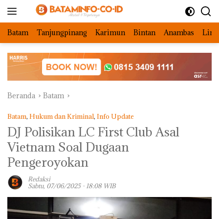
Langsung
ke
konten
Batam
Tanjungpinang
Karimun
Bintan
Anambas
Ling
Beranda
Batam
Batam
,
Hukum dan Kriminal
,
Info Update
DJ Polisikan LC First Club Asal
Vietnam Soal Dugaan
Pengeroyokan
Redaksi
Sabtu, 07/06/2025 - 18:08 WIB