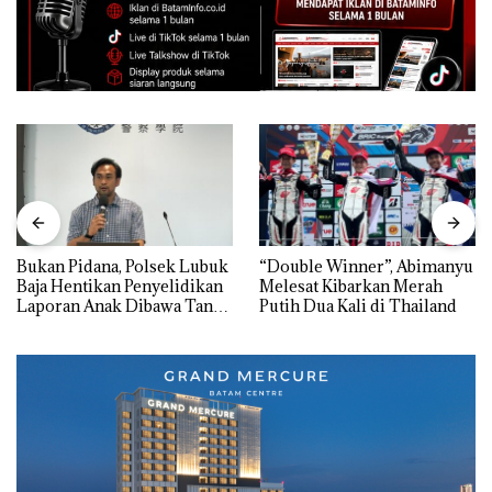
Bukan Pidana, Polsek Lubuk
“Double Winner”, Abimanyu
Baja Hentikan Penyelidikan
Melesat Kibarkan Merah
Laporan Anak Dibawa Tanpa
Putih Dua Kali di Thailand
Izin: Murni Sengketa Hak
Asuh!