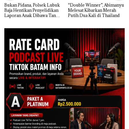
Bukan Pidana, Polsek Lubuk
“Double Winner”, Abimanyu
Baja Hentikan Penyelidikan
Melesat Kibarkan Merah
Laporan Anak Dibawa Tanpa
Putih Dua Kali di Thailand
Izin: Murni Sengketa Hak
Asuh!