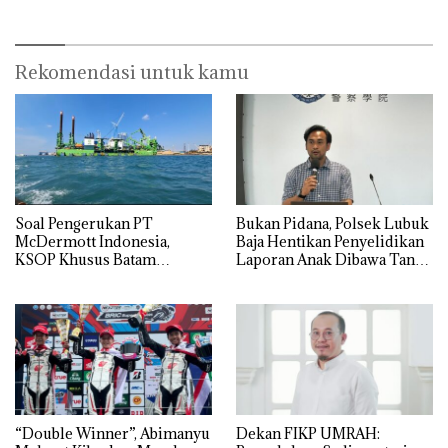
Rekomendasi untuk kamu
‎Soal Pengerukan PT
Bukan Pidana, Polsek Lubuk
McDermott Indonesia,
Baja Hentikan Penyelidikan
KSOP Khusus Batam
Laporan Anak Dibawa Tanpa
Tegaskan Perizinan Ada di
Izin: Murni Sengketa Hak
BP Batam
Asuh!
“Double Winner”, Abimanyu
Dekan FIKP UMRAH: