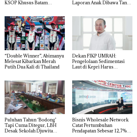
KSOP Khusus Batam
Laporan Anak Dibawa Tanpa
Tegaskan Perizinan Ada di
Izin: Murni Sengketa Hak
BP Batam
Asuh!
“Double Winner”, Abimanyu
Dekan FIKP UMRAH:
Melesat Kibarkan Merah
Pengelolaan Sedimentasi
Putih Dua Kali di Thailand
Laut di Kepri Harus
Dibuktikan Secara Ilmiah,
Jangan Sampai Bertentangan
dengan Konservasi
Puluhan Tahun ‘Bodong’
Bisnis Wholesale Network
Tapi Cuma Ditegur, LBH
Catat Pertumbuhan
Desak Sekolah Djuwita
Pendapatan Sebesar 12,7%
Batam Segera Ditutup!
Secara Tahunan