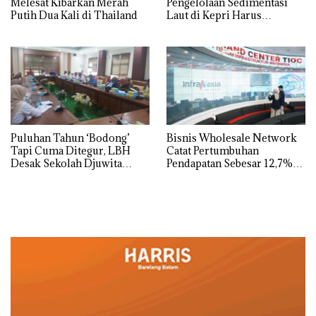
Melesat Kibarkan Merah
Pengelolaan Sedimentasi
Putih Dua Kali di Thailand
Laut di Kepri Harus
Dibuktikan Secara Ilmiah,
Jangan Sampai Bertentangan
dengan Konservasi
Puluhan Tahun ‘Bodong’
Bisnis Wholesale Network
Tapi Cuma Ditegur, LBH
Catat Pertumbuhan
Desak Sekolah Djuwita
Pendapatan Sebesar 12,7%
Batam Segera Ditutup!
Secara Tahunan