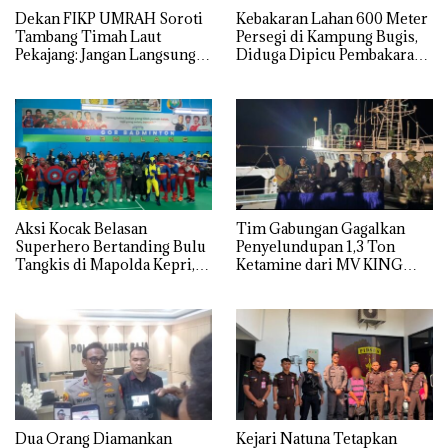
Dekan FIKP UMRAH Soroti
Kebakaran Lahan 600 Meter
Tambang Timah Laut
Persegi di Kampung Bugis,
Pekajang: Jangan Langsung
Diduga Dipicu Pembakaran
Bicara Kerugian, Buktikan
Sampah
Dulu Kerusakan
Lingkungannya
Aksi Kocak Belasan
Tim Gabungan Gagalkan
Superhero Bertanding Bulu
Penyelundupan 1,3 Ton
Tangkis di Mapolda Kepri,
Ketamine dari MV KING
Sambut HUT RI Ke-81
Dua Orang Diamankan
Kejari Natuna Tetapkan