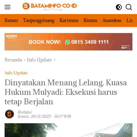
Langsung
ke
konten
Batam
Tanjungpinang
Karimun
Bintan
Anambas
Ling
Beranda
Info Update
Info Update
Dinyatakan Menang Lelang, Kuasa
Hukum Mulyadi: Eksekusi harus
tetap Berjalan
Redaksi
Kamis, 20/11/2025 - 16:17 WIB