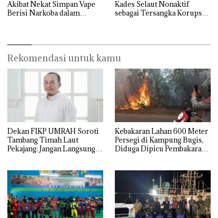
Akibat Nekat Simpan Vape
Kades Selaut Nonaktif
Berisi Narkoba dalam
sebagai Tersangka Korupsi
Kulkas, Kapolsek: Diedarkan
APBDes, Negara Rugi Rp533
dengan Harga 2,5
Juta
Rekomendasi untuk kamu
Dekan FIKP UMRAH Soroti
Kebakaran Lahan 600 Meter
Tambang Timah Laut
Persegi di Kampung Bugis,
Pekajang: Jangan Langsung
Diduga Dipicu Pembakaran
Bicara Kerugian, Buktikan
Sampah
Dulu Kerusakan
Lingkungannya