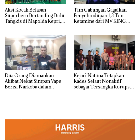
Aksi Kocak Belasan
Tim Gabungan Gagalkan
Superhero Bertanding Bulu
Penyelundupan 1,3 Ton
Tangkis di Mapolda Kepri,
Ketamine dari MV KING
Sambut HUT RI Ke-81
Dua Orang Diamankan
Kejari Natuna Tetapkan
Akibat Nekat Simpan Vape
Kades Selaut Nonaktif
Berisi Narkoba dalam
sebagai Tersangka Korupsi
Kulkas, Kapolsek: Diedarkan
APBDes, Negara Rugi Rp533
dengan Harga 2,5
Juta