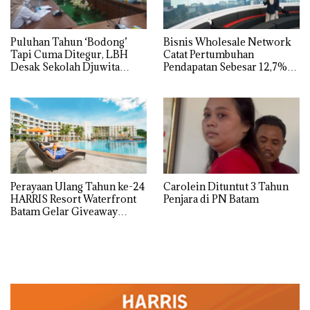
Puluhan Tahun ‘Bodong’
Bisnis Wholesale Network
Tapi Cuma Ditegur, LBH
Catat Pertumbuhan
Desak Sekolah Djuwita
Pendapatan Sebesar 12,7%
Batam Segera Ditutup!
Secara Tahunan
Perayaan Ulang Tahun ke-24
Carolein Dituntut 3 Tahun
HARRIS Resort Waterfront
Penjara di PN Batam
Batam Gelar Giveaway
Spesial dan Diskon
Menginap 24%