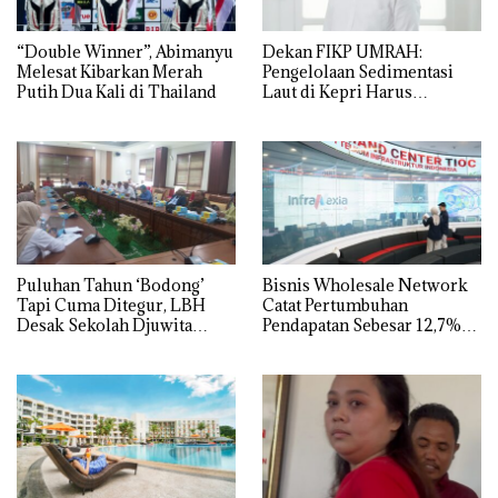
“Double Winner”, Abimanyu
Dekan FIKP UMRAH:
Melesat Kibarkan Merah
Pengelolaan Sedimentasi
Putih Dua Kali di Thailand
Laut di Kepri Harus
Dibuktikan Secara Ilmiah,
Jangan Sampai Bertentangan
dengan Konservasi
Puluhan Tahun ‘Bodong’
Bisnis Wholesale Network
Tapi Cuma Ditegur, LBH
Catat Pertumbuhan
Desak Sekolah Djuwita
Pendapatan Sebesar 12,7%
Batam Segera Ditutup!
Secara Tahunan