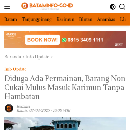
Langsung
ke
konten
Batam
Tanjungpinang
Karimun
Bintan
Anambas
Ling
Beranda
Info Update
Info Update
Diduga Ada Permainan, Barang Non
Cukai Mulus Masuk Karimun Tanpa
Hambatan
Redaksi
Kamis, 03/04/2025 - 16:00 WIB