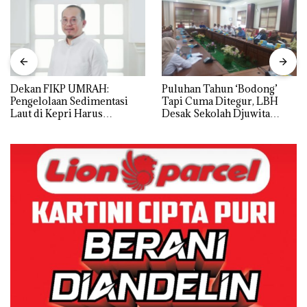
Dekan FIKP UMRAH:
Puluhan Tahun ‘Bodong’
Pengelolaan Sedimentasi
Tapi Cuma Ditegur, LBH
Laut di Kepri Harus
Desak Sekolah Djuwita
Dibuktikan Secara Ilmiah,
Batam Segera Ditutup!
Jangan Sampai Bertentangan
dengan Konservasi