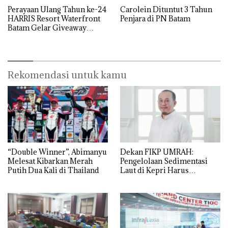
Perayaan Ulang Tahun ke-24
Carolein Dituntut 3 Tahun
HARRIS Resort Waterfront
Penjara di PN Batam
Batam Gelar Giveaway
Spesial dan Diskon
Menginap 24%
Rekomendasi untuk kamu
“Double Winner”, Abimanyu
Dekan FIKP UMRAH:
Melesat Kibarkan Merah
Pengelolaan Sedimentasi
Putih Dua Kali di Thailand
Laut di Kepri Harus
Dibuktikan Secara Ilmiah,
Jangan Sampai Bertentangan
dengan Konservasi