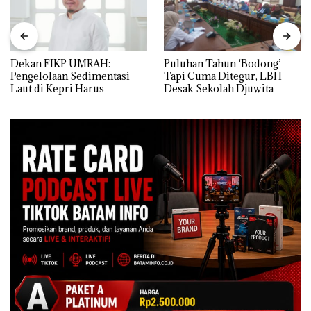
Dekan FIKP UMRAH:
Puluhan Tahun ‘Bodong’
Pengelolaan Sedimentasi
Tapi Cuma Ditegur, LBH
Laut di Kepri Harus
Desak Sekolah Djuwita
Dibuktikan Secara Ilmiah,
Batam Segera Ditutup!
Jangan Sampai Bertentangan
dengan Konservasi