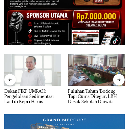
Dekan FIKP UMRAH:
Puluhan Tahun ‘Bodong’
Pengelolaan Sedimentasi
Tapi Cuma Ditegur, LBH
Laut di Kepri Harus
Desak Sekolah Djuwita
Dibuktikan Secara Ilmiah,
Batam Segera Ditutup!
Jangan Sampai Bertentangan
dengan Konservasi