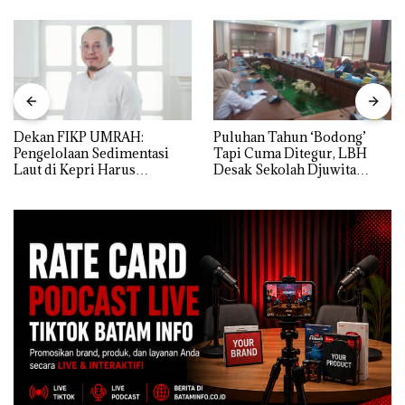
Dekan FIKP UMRAH:
Puluhan Tahun ‘Bodong’
Pengelolaan Sedimentasi
Tapi Cuma Ditegur, LBH
Laut di Kepri Harus
Desak Sekolah Djuwita
Dibuktikan Secara Ilmiah,
Batam Segera Ditutup!
Jangan Sampai Bertentangan
dengan Konservasi