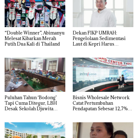
“Double Winner”, Abimanyu
Dekan FIKP UMRAH:
Melesat Kibarkan Merah
Pengelolaan Sedimentasi
Putih Dua Kali di Thailand
Laut di Kepri Harus
Dibuktikan Secara Ilmiah,
Jangan Sampai Bertentangan
dengan Konservasi
Puluhan Tahun ‘Bodong’
Bisnis Wholesale Network
Tapi Cuma Ditegur, LBH
Catat Pertumbuhan
Desak Sekolah Djuwita
Pendapatan Sebesar 12,7%
Batam Segera Ditutup!
Secara Tahunan