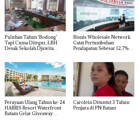
Puluhan Tahun ‘Bodong’
Bisnis Wholesale Network
Tapi Cuma Ditegur, LBH
Catat Pertumbuhan
Desak Sekolah Djuwita
Pendapatan Sebesar 12,7%
Batam Segera Ditutup!
Secara Tahunan
Perayaan Ulang Tahun ke-24
Carolein Dituntut 3 Tahun
HARRIS Resort Waterfront
Penjara di PN Batam
Batam Gelar Giveaway
Spesial dan Diskon
Menginap 24%