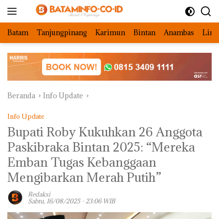
Langsung
ke
konten
Batam
Tanjungpinang
Karimun
Bintan
Anambas
Ling
Beranda
Info Update
Info Update
Bupati Roby Kukuhkan 26 Anggota
Paskibraka Bintan 2025: “Mereka
Emban Tugas Kebanggaan
Mengibarkan Merah Putih”
Redaksi
Sabtu, 16/08/2025 - 23:06 WIB