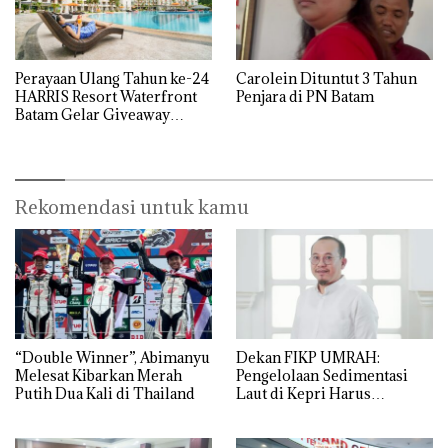
Perayaan Ulang Tahun ke-24
Carolein Dituntut 3 Tahun
HARRIS Resort Waterfront
Penjara di PN Batam
Batam Gelar Giveaway
Spesial dan Diskon
Menginap 24%
Rekomendasi untuk kamu
“Double Winner”, Abimanyu
Dekan FIKP UMRAH:
Melesat Kibarkan Merah
Pengelolaan Sedimentasi
Putih Dua Kali di Thailand
Laut di Kepri Harus
Dibuktikan Secara Ilmiah,
Jangan Sampai Bertentangan
dengan Konservasi