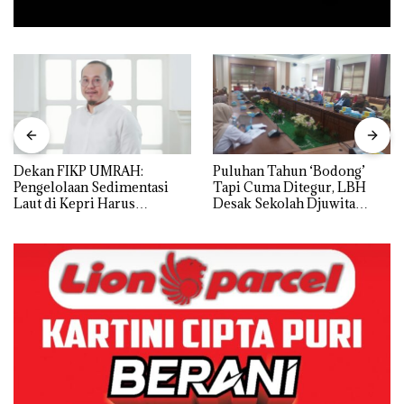
Dekan FIKP UMRAH:
Puluhan Tahun ‘Bodong’
Pengelolaan Sedimentasi
Tapi Cuma Ditegur, LBH
Laut di Kepri Harus
Desak Sekolah Djuwita
Dibuktikan Secara Ilmiah,
Batam Segera Ditutup!
Jangan Sampai Bertentangan
dengan Konservasi