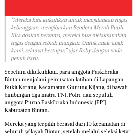
“Mereka kita kukuhkan untuk menjalankan tugas
kebanggaan, mengibarkan Bendera Merah Putih.
Kita doakan bersama, mereka bisa melaksanakan
tugas dengan sebaik mungkin. Untuk anak-anak
kami, selamat bertugas,” ujar Roby dengan nada
penuh haru.
Sebelum dikukuhkan, para anggota Paskibraka
Bintan menjalani pemusatan latihan di Lapangan
Bukit Kerang, Kecamatan Gunung Kijang, di bawah
bimbingan tiga matra TNI, Polri, dan sepuluh
anggota Purna Paskibraka Indonesia (PPI)
Kabupaten Bintan.
Mereka yang terpilih berasal dari 10 kecamatan di
seluruh wilayah Bintan, setelah melalui seleksi ketat