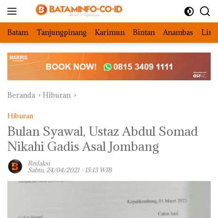
Langsung
ke
konten
Batam
Tanjungpinang
Karimun
Bintan
Anambas
Ling
Beranda
Hiburan
Hiburan
Bulan Syawal, Ustaz Abdul Somad
Nikahi Gadis Asal Jombang
Redaksi
Sabtu, 24/04/2021 - 15:13 WIB