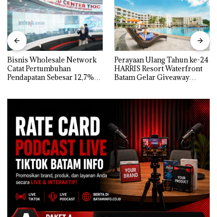
Bisnis Wholesale Network
Perayaan Ulang Tahun ke-24
Catat Pertumbuhan
HARRIS Resort Waterfront
Pendapatan Sebesar 12,7%
Batam Gelar Giveaway
Secara Tahunan
Spesial dan Diskon
Menginap 24%