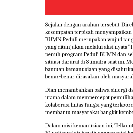
Sejalan dengan arahan tersebut, Dir
kesempatan terpisah menyampaikan 
BUMN Peduli merupakan wujud tangg
yang ditunjukan melalui aksi nyat
penuh program Peduli BUMN dan sela
situasi darurat di Sumatra saat ini.
bantuan kemanusiaan yang disalurka
benar-benar dirasakan oleh masyarak
Dian menambahkan bahwa sinergi da
utama dalam mempercepat pemuliha
kolaborasi lintas fungsi yang terko
membantu masyarakat bangkit kembal
Dalam misi kemanusiaan ini, Telkom
10 unit tong air bersih dengan total k