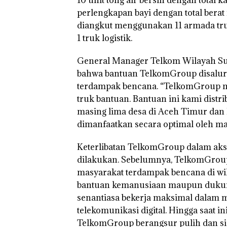
perlengkapan bayi dengan total berat
diangkut menggunakan 11 armada truk,
1 truk logistik.
General Manager Telkom Wilayah Su
bahwa bantuan TelkomGroup disalurk
terdampak bencana. “TelkomGroup m
truk bantuan. Bantuan ini kami distr
masing lima desa di Aceh Timur dan 
dimanfaatkan secara optimal oleh mas
Keterlibatan TelkomGroup dalam aks
dilakukan. Sebelumnya, TelkomGroup
masyarakat terdampak bencana di wi
bantuan kemanusiaan maupun dukunga
senantiasa bekerja maksimal dalam 
telekomunikasi digital. Hingga saat i
TelkomGroup berangsur pulih dan si