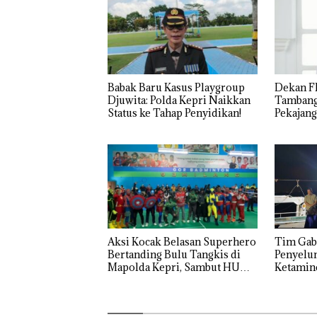
Babak Baru Kasus Playgroup
Dekan F
Djuwita: Polda Kepri Naikkan
Tambang
Status ke Tahap Penyidikan!
Pekajang
Bicara K
Dulu Ke
Lingkun
Aksi Kocak Belasan Superhero
Tim Gabungan
Bertanding Bulu Tangkis di
Penyelu
Mapolda Kepri, Sambut HUT
Ketamin
RI Ke-81