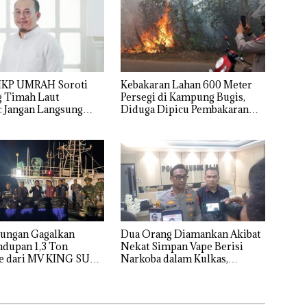
IKP UMRAH Soroti
Kebakaran Lahan 600 Meter
 Timah Laut
Persegi di Kampung Bugis,
: Jangan Langsung
Diduga Dipicu Pembakaran
erugian, Buktikan
Sampah
rusakan
gannya
 Gagalkan
Dua Orang Diamankan Akibat
ndupan 1,3 Ton
Nekat Simpan Vape Berisi
e dari MV KING SUN
Narkoba dalam Kulkas,
Kapolsek: Diedarkan dengan
Harga 2,5