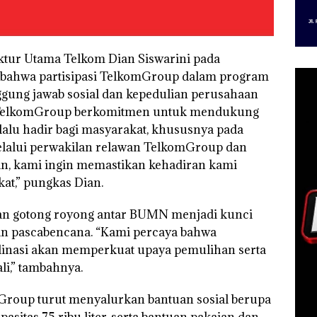
ektur Utama Telkom Dian Siswarini pada
bahwa partisipasi TelkomGroup dalam program
ung jawab sosial dan kepedulian perusahaan
a.“TelkomGroup berkomitmen untuk mendukung
lu hadir bagi masyarakat, khususnya pada
 Melalui perwakilan relawan TelkomGroup dan
n, kami ingin memastikan kehadiran kami
at,” pungkas Dian.
n gotong royong antar BUMN menjadi kunci
n pascabencana. “Kami percaya bahwa
ordinasi akan memperkuat upaya pemulihan serta
i,” tambahnya.
Group turut menyalurkan bantuan sosial berupa
apasitas 75 ribu liter, serta bantuan pakaian dan