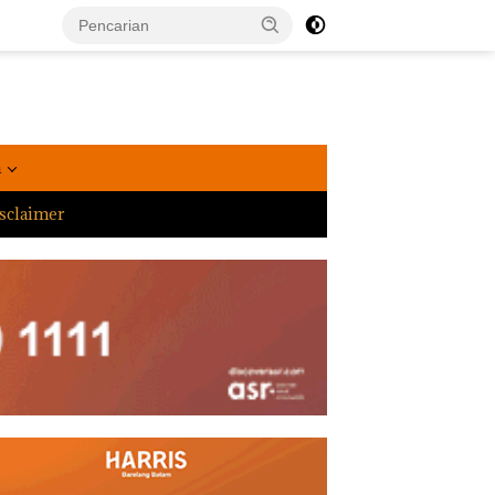
a
sclaimer