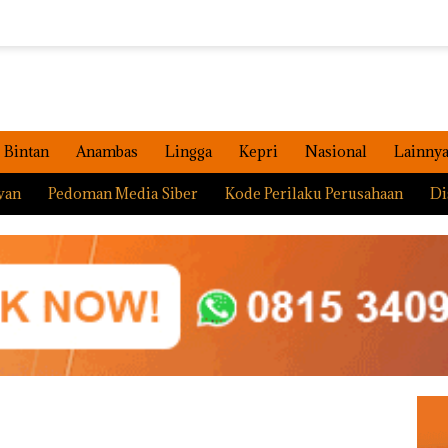
Bintan
Anambas
Lingga
Kepri
Nasional
Lainny
wan
Pedoman Media Siber
Kode Perilaku Perusahaan
Di