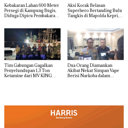
Kebakaran Lahan 600 Meter
Aksi Kocak Belasan
Persegi di Kampung Bugis,
Superhero Bertanding Bulu
Diduga Dipicu Pembakaran
Tangkis di Mapolda Kepri,
Sampah
Sambut HUT RI Ke-81
Tim Gabungan Gagalkan
Dua Orang Diamankan
Penyelundupan 1,3 Ton
Akibat Nekat Simpan Vape
Ketamine dari MV KING
Berisi Narkoba dalam
Kulkas, Kapolsek: Diedarkan
dengan Harga 2,5