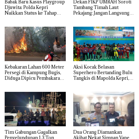
Babak Baru Kasus Playgroup
Dekan FIKP UMRAH Soroti
Djuwita: Polda Kepri
Tambang Timah Laut
Naikkan Status ke Tahap
Pekajang: Jangan Langsung
Penyidikan!
Bicara Kerugian, Buktikan
Dulu Kerusakan
Lingkungannya
Kebakaran Lahan 600 Meter
Aksi Kocak Belasan
Persegi di Kampung Bugis,
Superhero Bertanding Bulu
Diduga Dipicu Pembakaran
Tangkis di Mapolda Kepri,
Sampah
Sambut HUT RI Ke-81
Tim Gabungan Gagalkan
Dua Orang Diamankan
Penyelundupan 1,3 Ton
Akibat Nekat Simpan Vape