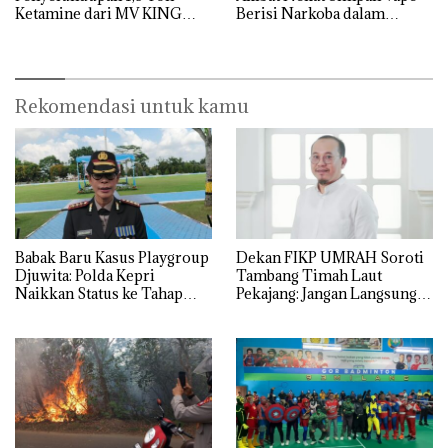
Ketamine dari MV KING
Berisi Narkoba dalam
Kulkas, Kapolsek: Diedarkan
dengan Harga 2,5
Rekomendasi untuk kamu
Babak Baru Kasus Playgroup
Dekan FIKP UMRAH Soroti
Djuwita: Polda Kepri
Tambang Timah Laut
Naikkan Status ke Tahap
Pekajang: Jangan Langsung
Penyidikan!
Bicara Kerugian, Buktikan
Dulu Kerusakan
Lingkungannya