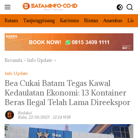
Langsung
ke
konten
Batam
Tanjungpinang
Karimun
Bintan
Anambas
Ling
Beranda
Info Update
Info Update
Bea Cukai Batam Tegas Kawal
Kedaulatan Ekonomi: 13 Kontainer
Beras Ilegal Telah Lama Direekspor
Redaksi
Rabu, 22/10/2025 - 12:24 WIB