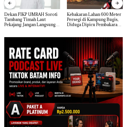
Dekan FIKP UMRAH Soroti
Kebakaran Lahan 600 Meter
Tambang Timah Laut
Persegi di Kampung Bugis,
Pekajang: Jangan Langsung
Diduga Dipicu Pembakaran
Bicara Kerugian, Buktikan
Sampah
Dulu Kerusakan
Lingkungannya