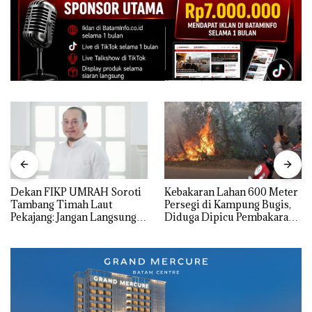
Dekan FIKP UMRAH Soroti
Kebakaran Lahan 600 Meter
Tambang Timah Laut
Persegi di Kampung Bugis,
Pekajang: Jangan Langsung
Diduga Dipicu Pembakaran
Bicara Kerugian, Buktikan
Sampah
Dulu Kerusakan
Lingkungannya