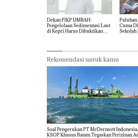
Dekan FIKP UMRAH:
Puluhan 
Pengelolaan Sedimentasi Laut
Cuma Di
di Kepri Harus Dibuktikan
Sekolah 
Secara Ilmiah, Jangan Sampai
Ditutup!
Bertentangan dengan
Konservasi
Rekomendasi untuk kamu
‎Soal Pengerukan PT McDermott Indonesia,
Bukan
“Double
Dekan 
KSOP Khusus Batam Tegaskan Perizinan Ad
Pidana,
Winner”,
UMRAH