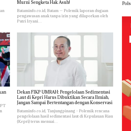
Murni Sengketa Hak Asuh!
olaan
‘Bodong’
Network
PT
Pols
ntasi
Tapi Cuma
Catat
McDermott
Lubu
ran
Bataminfo.co.id, Batam — Polemik laporan dugaan
 Kepri
Ditegur, LBH
Pertumbuha
Indonesia,
Hen
pengawasan anak tanpa izin yang dilaporkan oleh
Desak
n Pendapatan
KSOP
Peny
Putri Iryani…
ikan
Sekolah
Sebesar
Khusus
Lap
Djuwita
12,7% Secara
Batam
Ana
Batam
Tahunan
Tegaskan
Tanp
Segera
Perizinan
Mur
i
Ditutup!
Ada di BP
Sen
tangan
Batam
Hak 
vasi
kan
Dekan FIKP UMRAH: Pengelolaan Sedimentasi
Laut di Kepri Harus Dibuktikan Secara Ilmiah,
Jangan Sampai Bertentangan dengan Konservasi
 PT
n
Bataminfo.co.id, Tanjungpinang – Polemik rencana
pengelolaan hasil sedimentasi laut di Kepulauan Riau
(Kepri) terus menuai…