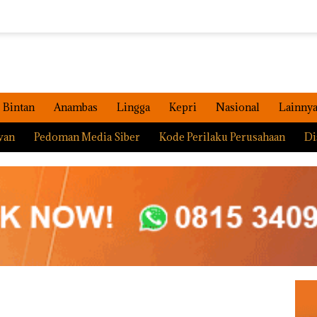
Bintan
Anambas
Lingga
Kepri
Nasional
Lainny
wan
Pedoman Media Siber
Kode Perilaku Perusahaan
Di