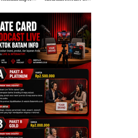
k Dibawa Tanpa
Dua Kali di Thailand
Kepri Harus
: Murni Sengketa
Dibuktikan Secara
Asuh!
Ilmiah, Jangan Sa
Bertentangan den
Konservasi