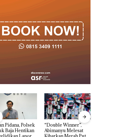
n Pidana, Polsek
“Double Winner”,
Dekan FIKP UMRA
k Baja Hentikan
Abimanyu Melesat
Pengelolaan
elidikan Laporan
Kibarkan Merah Putih
Sedimentasi Laut 