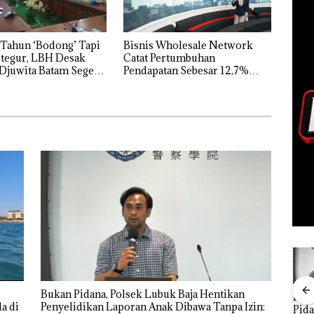
Tahun ‘Bodong’ Tapi
Bisnis Wholesale Network
tegur, LBH Desak
Catat Pertumbuhan
Djuwita Batam Segera
Pendapatan Sebesar 12,7%
Secara Tahunan
Bukan Pidana, Polsek Lubuk Baja Hentikan
FIKP
Puluhan
Bisnis
‎Soal
Buk
a di
Penyelidikan Laporan Anak Dibawa Tanpa Izin:
:
Tahun
Wholesale
Pengerukan
Pida