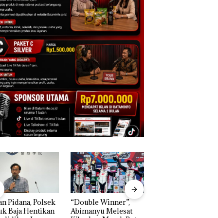
n Pidana, Polsek
“Double Winner”,
Dekan FIKP UMRA
k Baja Hentikan
Abimanyu Melesat
Pengelolaan