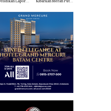
elidikan Laporan
Kibarkan Merah Putih
Sedimentasi Laut 
k Dibawa Tanpa
Dua Kali di Thailand
Kepri Harus
: Murni Sengketa
Dibuktikan Secara
Asuh!
Ilmiah, Jangan Sa
Bertentangan den
Konservasi