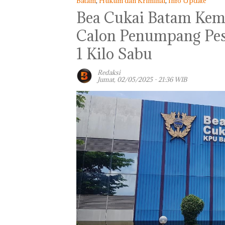
Batam
,
Hukum dan Kriminal
,
Info Update
Bea Cukai Batam Kem
Calon Penumpang Pe
1 Kilo Sabu
Redaksi
Jumat, 02/05/2025 - 21:36 WIB
Panglima TNI
Kunjungi Kepri,
Amsakar Sambu