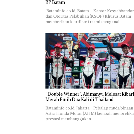
BP Batam
Polsek
Abimanyu
Pengel
Lubuk Baja
Melesat
Sedime
‎ ‎Bataminfo.co.id, Batam— Kantor Kesyahbanda
Hentikan
Kibarkan
Laut di
dan Otoritas Pelabuhan (KSOP) Khusus Batam
Penyelidikan
Merah Putih
Harus
memberikan klarifikasi resmi mengenai…
Laporan
Dua Kali di
Dibukt
Anak Dibawa
Thailand
Secara
Tanpa Izin:
Ilmiah,
Murni
Jangan
Sengketa
Sampa
Hak Asuh!
Berten
dengan
Konser
“Double Winner”, Abimanyu Melesat Kibar
Merah Putih Dua Kali di Thailand
Bataminfo.co.id, Jakarta – Pebalap muda binaan
Astra Honda Motor (AHM) kembali menorehka
prestasi membanggakan…