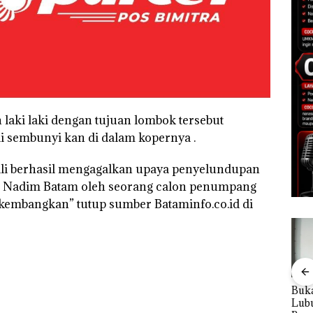
laki laki dengan tujuan lombok tersebut
i sembunyi kan di dalam kopernya .
ali berhasil mengagalkan upaya penyelundupan
ng Nadim Batam oleh seorang calon penumpang
di kembangkan” tutup sumber Bataminfo.co.id di
Bisnis Wholesale
‎Soal Pengerukan PT
Buka
 Cuma
Network Catat
McDermott
Lubu