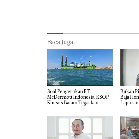
Ditegur, LBH D
Sekolah Djuwit
Batam Segera
Ditutup!
Baca Juga
‎Soal Pengerukan PT
Bukan Pi
McDermott Indonesia, KSOP
Baja Hen
Khusus Batam Tegaskan
Laporan
Perizinan Ada di BP Batam
Izin: Mu
Asuh!