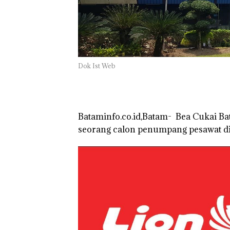
Batam Sebelum
Bertolak ke Lin
Dok Ist Web
Bataminfo.co.id,Batam- Bea Cukai B
seorang calon penumpang pesawat d