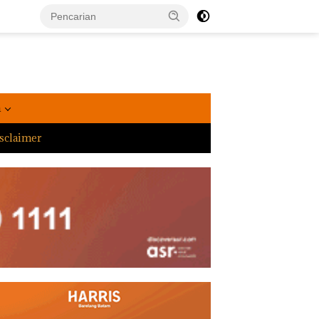
a
sclaimer