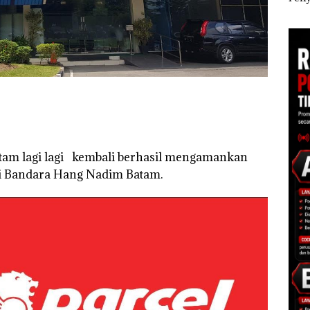
Polisi dan Disparbud
Khusus Batam
Ana
gga
Batam Turun Tangan ‎
Tegaskan Perizinan
Izin
Ada di BP Batam
Hak 
atam lagi lagi kembali berhasil mengamankan
i Bandara Hang Nadim Batam.