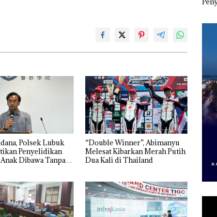
esak
Pertumbuhan
Indonesia, KSOP
Peny
a
Pendapatan Sebesar
Khusus Batam
Ana
12,7% Secara
Tegaskan Perizinan
Izin
Tahunan
Ada di BP Batam
Hak 
dana, Polsek Lubuk
“Double Winner”, Abimanyu
tikan Penyelidikan
Melesat Kibarkan Merah Putih
 Anak Dibawa Tanpa
Dua Kali di Thailand
rni Sengketa Hak