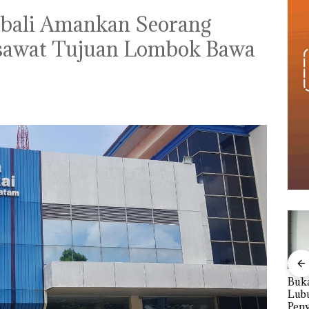
bali Amankan Seorang
sawat Tujuan Lombok Bawa
Viral Promo Spa
‎Soal Pengerukan PT
Buka
Tampilkan Wanita
McDermott
Lubu
t di
Berpakaian Minim,
Indonesia, KSOP
Peny