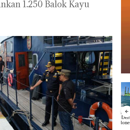
nkan 1.250 Balok Kayu
‎Soal Pengerukan PT
Buka
McDermott
Lubu
Viral Promo Spa
Indonesia, KSOP
Peny
Tampilkan Wanita
Khusus Batam
Ana
t di
Berpakaian Minim,