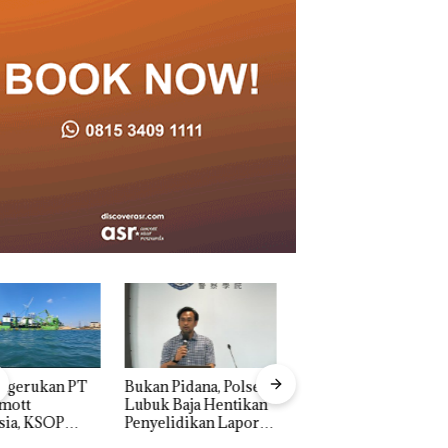
n Pidana, Polsek
Dekan FIKP UMRA
“Double Winner”,
k Baja Hentikan
Pengelolaan
Abimanyu Melesat
elidikan Laporan
Sedimentasi Laut 
Kibarkan Merah Putih
k Dibawa Tanpa
Kepri Harus
Dua Kali di Thailand