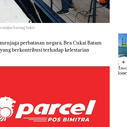
Tegaskan Perizinan
Izin
Polisi dan Disparbud
Ada di BP Batam
Hak 
gga
Batam Turun Tangan ‎
eninjau barang bukti
 menjaga perbatasan negara, Bea Cukai Batam
ang berkontribusi terhadap kelestarian
Bisnis Wholesale
‎Soal Pengerukan PT
Buka
Network Catat
McDermott
Lubu
Pertumbuhan
Indonesia, KSOP
Peny
Pendapatan Sebesar
Khusus Batam
Ana
 Cuma
12,7% Secara
Tegaskan Perizinan
Izin
esak
Tahunan
Ada di BP Batam
Hak 
a