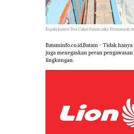
Batam Sebelum
Bertolak ke Lin
Kepala kantor Bea Cukai Batam zaky firmansyah m
Bataminfo.co.id,Batam – Tidak hanya
juga menegaskan peran pengawasan y
lingkungan.
Puluhan Tahun
‘Bodong’ Tapi
Ditegur, LBH D
Sekolah Djuwit
Batam Segera
Ditutup!