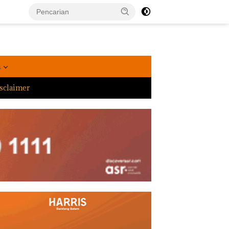
a
sclaimer