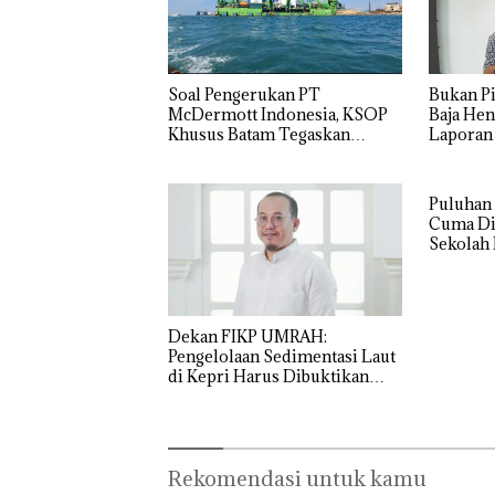
‎Soal Pengerukan PT
Bukan Pi
McDermott Indonesia, KSOP
Baja Hen
Khusus Batam Tegaskan
Laporan
Perizinan Ada di BP Batam
Izin: Mu
Asuh!
Puluhan 
Cuma Di
Sekolah 
Ditutup!
Dekan FIKP UMRAH:
Pengelolaan Sedimentasi Laut
di Kepri Harus Dibuktikan
Secara Ilmiah, Jangan Sampai
Bertentangan dengan
Konservasi
Rekomendasi untuk kamu