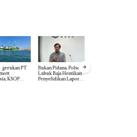
: Murni Sengketa
Dibuktikan Secara
Asuh!
Ilmiah, Jangan Sa
Bertentangan den
Konservasi
n Pidana, Polsek
Dekan FIKP UMRA
“Double Winner”,
k Baja Hentikan
Pengelolaan
Abimanyu Melesat
elidikan Laporan
Sedimentasi Laut 
Kibarkan Merah Putih
k Dibawa Tanpa
Kepri Harus
Dua Kali di Thailand
: Murni Sengketa
Dibuktikan Secara
Asuh!
Ilmiah, Jangan Sa
Bertentangan den
Konservasi