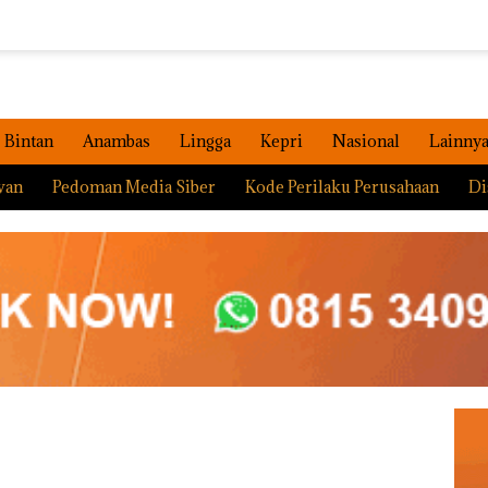
Bintan
Anambas
Lingga
Kepri
Nasional
Lainny
wan
Pedoman Media Siber
Kode Perilaku Perusahaan
Di