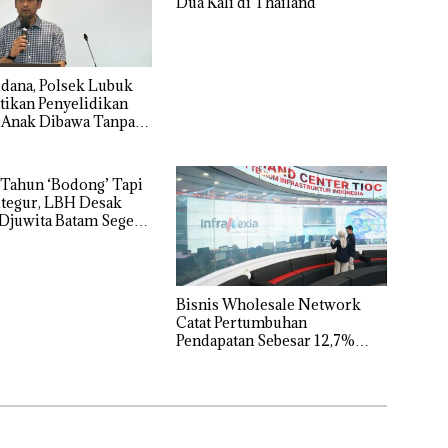
Dua Kali di Thailand
dana, Polsek Lubuk
tikan Penyelidikan
 Anak Dibawa Tanpa
rni Sengketa Hak
Tahun ‘Bodong’ Tapi
tegur, LBH Desak
Djuwita Batam Segera
Bisnis Wholesale Network
Catat Pertumbuhan
Pendapatan Sebesar 12,7%
Secara Tahunan