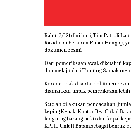
Bukan
Dekan 
Pidana,
UMRAH
Polsek
Pengel
Rabu (3/12) dini hari, Tim Patroli 
Lubuk Baja
Sedime
Rasidin di Perairan Pulau Hangop, 
Hentikan
Laut di
Penyelidikan
Harus
dokumen resmi.
Laporan
Dibukt
“Double
Anak Dibawa
Secara
Dari pemeriksaan awal, diketahui k
Winner”,
Tanpa Izin:
Ilmiah,
Abimanyu
Murni
Jangan
dan melaju dari Tanjung Samak men
Melesat
Sengketa
Sampa
Kibarkan
Hak Asuh!
Berten
Karena tidak disertai dokumen resmi
Merah Putih
dengan
Dua Kali di
diamankan untuk pemeriksaan lebih l
Konser
Thailand
Setelah dilakukan pencacahan, jumla
keping.Kepala Kantor Bea Cukai Bat
langsung barang bukti dan kapal kepa
KPHL Unit II Batam,sebagai bentuk 