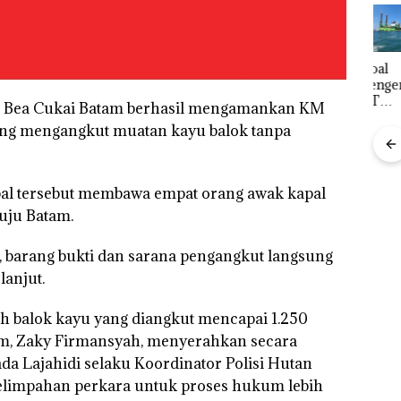
FIKP
Bisnis
‎Soal
Buk
:
Wholesale
Pengerukan
Pida
olaan
Network
PT
Pols
Laut Bea Cukai Batam berhasil mengamankan KM
ntasi
Catat
McDermott
Lubu
yang mengangkut muatan kayu balok tanpa
 Kepri
Pertumbuha
Indonesia,
Hen
n Pendapatan
KSOP
Peny
ikan
Sebesar
Khusus
Lap
12,7% Secara
Batam
Ana
apal tersebut membawa empat orang awak kapal
Tahunan
Tegaskan
Tanp
Perizinan
Mur
uju Batam.
i
Ada di BP
Sen
Puluhan
tangan
Batam
Hak 
Tahun
, barang bukti dan sarana pengangkut langsung
‘Bodong’
anjut.
vasi
Tapi Cuma
Ditegur, LBH
h balok kayu yang diangkut mencapai 1.250
Desak
Sekolah
am, Zaky Firmansyah, menyerahkan secara
Djuwita
da Lajahidi selaku Koordinator Polisi Hutan
Batam
Segera
pelimpahan perkara untuk proses hukum lebih
Ditutup!