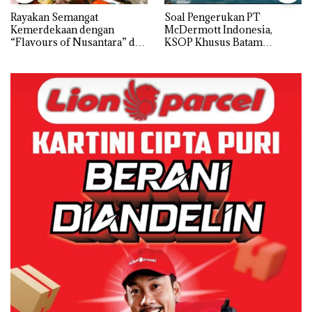
Rayakan Semangat
‎Soal Pengerukan PT
Kemerdekaan dengan
McDermott Indonesia,
“Flavours of Nusantara” di
KSOP Khusus Batam
Grand Mercure Batam
Tegaskan Perizinan Ada di
Centre
BP Batam