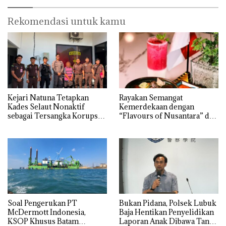
dengan Konservasi
Rekomendasi untuk kamu
Kejari Natuna Tetapkan
Rayakan Semangat
Kades Selaut Nonaktif
Kemerdekaan dengan
sebagai Tersangka Korupsi
“Flavours of Nusantara” di
APBDes, Negara Rugi Rp533
Grand Mercure Batam
Juta
Centre
‎Soal Pengerukan PT
Bukan Pidana, Polsek Lubuk
McDermott Indonesia,
Baja Hentikan Penyelidikan
KSOP Khusus Batam
Laporan Anak Dibawa Tanpa