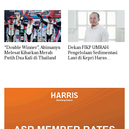
Tegaskan Perizinan Ada di
Izin: Murni Sengketa Hak
BP Batam
Asuh!
“Double Winner”, Abimanyu
Dekan FIKP UMRAH:
Melesat Kibarkan Merah
Pengelolaan Sedimentasi
Putih Dua Kali di Thailand
Laut di Kepri Harus
Dibuktikan Secara Ilmiah,
Jangan Sampai Bertentangan
dengan Konservasi