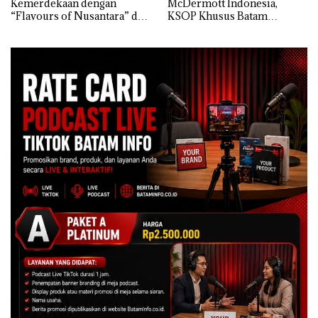
Kemerdekaan dengan
McDermott Indonesia,
“Flavours of Nusantara” di
KSOP Khusus Batam
Grand Mercure Batam
Tegaskan Perizinan Ada di
Centre
BP Batam