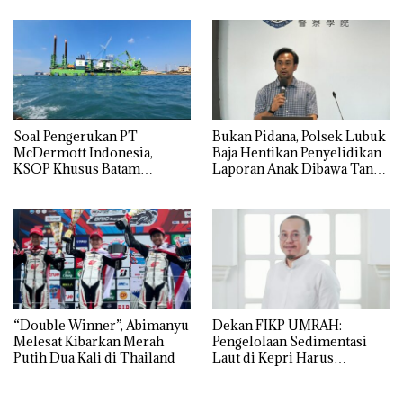
Juta
Centre
‎Soal Pengerukan PT
Bukan Pidana, Polsek Lubuk
McDermott Indonesia,
Baja Hentikan Penyelidikan
KSOP Khusus Batam
Laporan Anak Dibawa Tanpa
Tegaskan Perizinan Ada di
Izin: Murni Sengketa Hak
BP Batam
Asuh!
“Double Winner”, Abimanyu
Dekan FIKP UMRAH:
Melesat Kibarkan Merah
Pengelolaan Sedimentasi
Putih Dua Kali di Thailand
Laut di Kepri Harus
Dibuktikan Secara Ilmiah,
Jangan Sampai Bertentangan