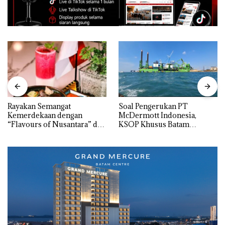
Rayakan Semangat
‎Soal Pengerukan PT
Kemerdekaan dengan
McDermott Indonesia,
“Flavours of Nusantara” di
KSOP Khusus Batam
Grand Mercure Batam
Tegaskan Perizinan Ada di
Centre
BP Batam