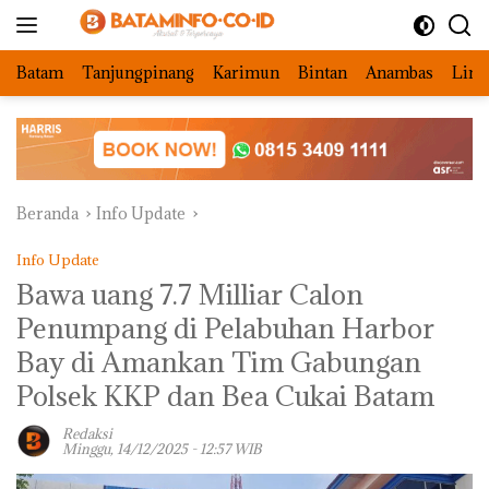
Langsung
ke
konten
Batam
Tanjungpinang
Karimun
Bintan
Anambas
Ling
Beranda
Info Update
Info Update
Bawa uang 7.7 Milliar Calon
Penumpang di Pelabuhan Harbor
Bay di Amankan Tim Gabungan
Polsek KKP dan Bea Cukai Batam
Redaksi
Minggu, 14/12/2025 - 12:57 WIB