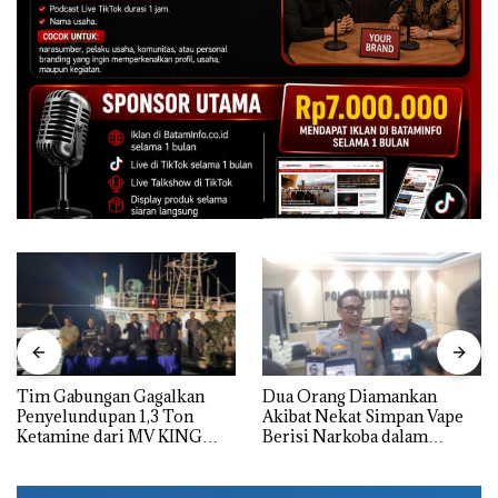
Tim Gabungan Gagalkan
Dua Orang Diamankan
Penyelundupan 1,3 Ton
Akibat Nekat Simpan Vape
Ketamine dari MV KING
Berisi Narkoba dalam
Kulkas, Kapolsek: Diedarkan
dengan Harga 2,5