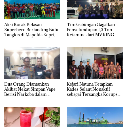
Aksi Kocak Belasan
Tim Gabungan Gagalkan
Superhero Bertanding Bulu
Penyelundupan 1,3 Ton
Tangkis di Mapolda Kepri,
Ketamine dari MV KING
Sambut HUT RI Ke-81
Dua Orang Diamankan
Kejari Natuna Tetapkan
Akibat Nekat Simpan Vape
Kades Selaut Nonaktif
Berisi Narkoba dalam
sebagai Tersangka Korupsi
Kulkas, Kapolsek: Diedarkan
APBDes, Negara Rugi Rp533
dengan Harga 2,5
Juta