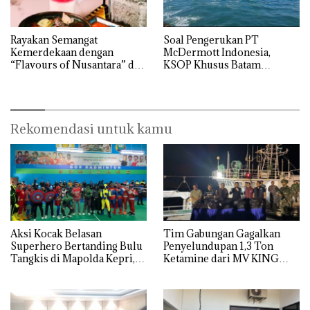
Rayakan Semangat
‎Soal Pengerukan PT
Kemerdekaan dengan
McDermott Indonesia,
“Flavours of Nusantara” di
KSOP Khusus Batam
Grand Mercure Batam
Tegaskan Perizinan Ada di
Centre
BP Batam
Rekomendasi untuk kamu
Aksi Kocak Belasan
Tim Gabungan Gagalkan
Superhero Bertanding Bulu
Penyelundupan 1,3 Ton
Tangkis di Mapolda Kepri,
Ketamine dari MV KING
Sambut HUT RI Ke-81