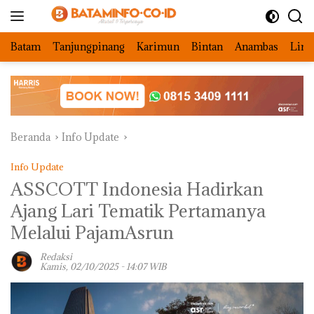
Langsung
ke
konten
Batam
Tanjungpinang
Karimun
Bintan
Anambas
Ling
Beranda
Info Update
Info Update
ASSCOTT Indonesia Hadirkan
Ajang Lari Tematik Pertamanya
Melalui PajamAsrun
Redaksi
Kamis, 02/10/2025 - 14:07 WIB