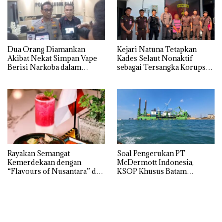
Dua Orang Diamankan
Kejari Natuna Tetapkan
Akibat Nekat Simpan Vape
Kades Selaut Nonaktif
Berisi Narkoba dalam
sebagai Tersangka Korupsi
Kulkas, Kapolsek: Diedarkan
APBDes, Negara Rugi Rp533
dengan Harga 2,5
Juta
Rayakan Semangat
‎Soal Pengerukan PT
Kemerdekaan dengan
McDermott Indonesia,
“Flavours of Nusantara” di
KSOP Khusus Batam
Grand Mercure Batam
Tegaskan Perizinan Ada di
Centre
BP Batam