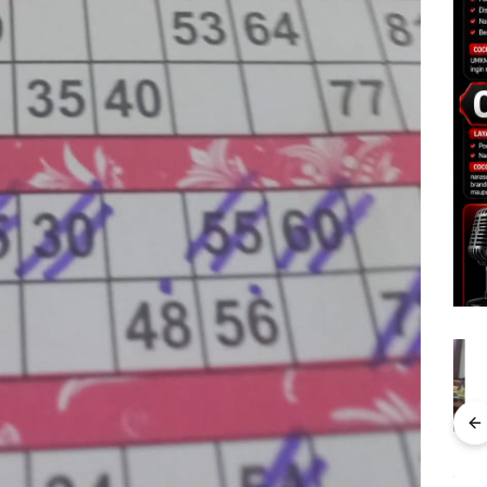
nline
Proyek Dredging PT
Puluhan Tahun
Bisn
erasi
Mc Dermott Disorot,
‘Bodong’ Tapi Cuma
Net
Mewah