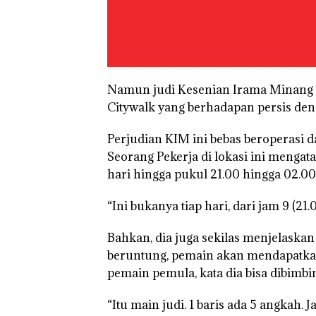
Namun judi Kesenian Irama Minang (KI
Citywalk yang berhadapan persis de
Perjudian KIM ini bebas beroperasi d
Seorang Pekerja di lokasi ini mengat
hari hingga pukul 21.00 hingga 02.00 
“Ini bukanya tiap hari, dari jam 9 (21
Bahkan, dia juga sekilas menjelaskan
beruntung, pemain akan mendapatka
pemain pemula, kata dia bisa dibimbi
Bisnis
Perayaan
Carole
“Itu main judi. 1 baris ada 5 angkah. J
Wholesale
Ulang Tahun
Dituntu