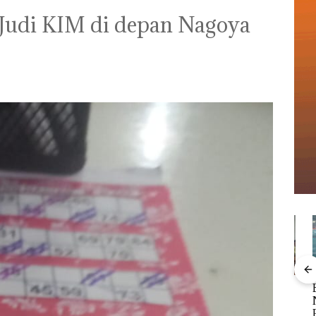
Judi KIM di depan Nagoya
bil
Akselerasi
Puluhan Tahun
Bisn
r di
Transformasi TLKM
‘Bodong’ Tapi Cuma
Net
30: Pendapatan,
Ditegur, LBH Desak
Per