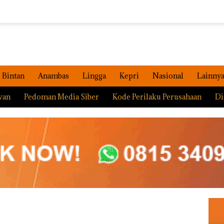
Bintan
Anambas
Lingga
Kepri
Nasional
Lainny
wan
Pedoman Media Siber
Kode Perilaku Perusahaan
Di