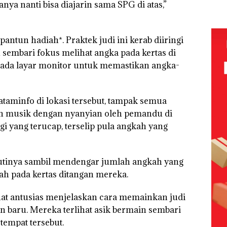
Batam
anya nanti bisa diajarin sama SPG di atas,”
Mc Dermott
‘Bodong’
Net
Beroperasi
 di PN
Disorot, Izin
Tapi Cuma
Cata
di
PKKPRL
Ditegur, LBH
Per
Perumahan
Hingga Izin
Desak
n Pe
pantun hadiah*. Praktek judi ini kerab diiringi
Mewah di
Lingkungan
Sekolah
Seb
Batam
Dipertanyak
Djuwita
12,7
sembari fokus melihat angka pada kertas di
Center
an
Batam
Tah
pada layar monitor untuk memastikan angka-
Segera
Ditutup!
taminfo di lokasi tersebut, tampak semua
n musik dengan nyanyian oleh pemandu di
gi yang terucap, terselip pula angkah yang
kutinya sambil mendengar jumlah angkah yang
ah pada kertas ditangan mereka.
ihat antusias menjelaskan cara memainkan judi
n baru. Mereka terlihat asik bermain sembari
empat tersebut.