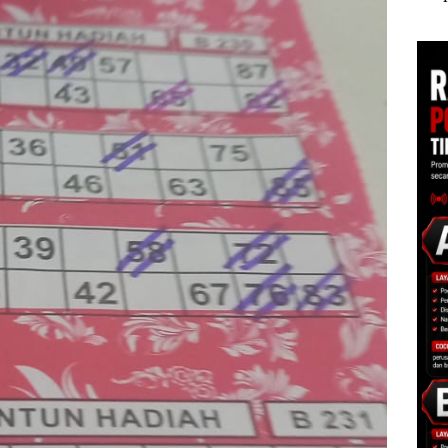
EBITDA, dan Laba
Sekolah Djuwita
Pend
Bersih Normalisasi
Batam Segera
12,7
Telkom Tumbuh Kuat
Ditutup!
Tah
di Paruh Pertama
2026