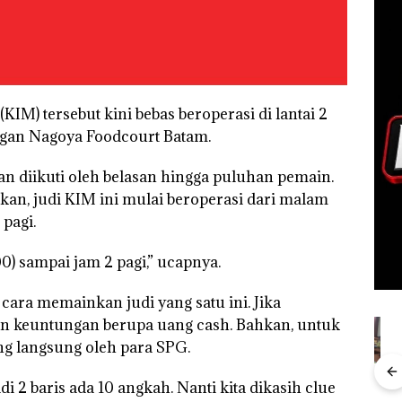
M) tersebut kini bebas beroperasi di lantai 2
ngan Nagoya Foodcourt Batam.
an diikuti oleh belasan hingga puluhan pemain.
akan, judi KIM ini mulai beroperasi dari malam
pagi.
.00) sampai jam 2 pagi,” ucapnya.
 cara memainkan judi yang satu ini. Jika
n keuntungan berupa uang cash. Bahkan, untuk
ng langsung oleh para SPG.
Aktifitas Judi
in
Proyek
Puluhan
Bisn
adi 2 baris ada 10 angkah. Nanti kita dikasih clue
Online di
t 3
Dredging PT
Tahun
Who