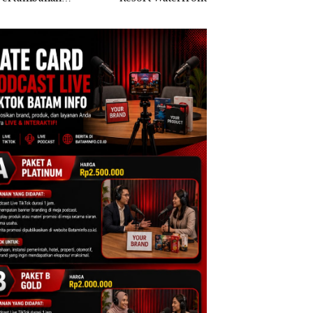
apatan Sebesar
Batam Gelar
% Secara
Giveaway Spesial dan
unan
Diskon Menginap
24%