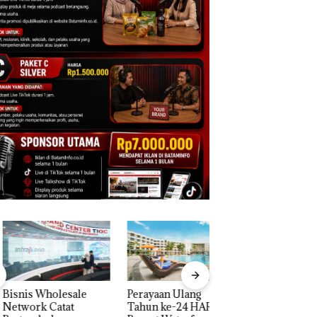
is Wholesale
Perayaan Ulang
Carolein Dituntut 
work Catat
Tahun ke-24 HARRIS
Tahun Penjara di 