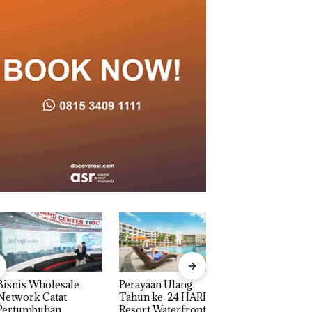
is Wholesale
Perayaan Ulang
Carolein Dituntut 
work Catat
Tahun ke-24 HARRIS
Tahun Penjara di 
tumbuhan
Resort Waterfront
Batam