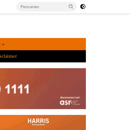
a
sclaimer