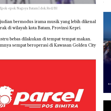
Izin PKKPRL Hingga
Ditegur, LBH Desak
Per
r
Izin Lingkungan
Sekolah Djuwita
Pend
ari Epok-epok Nagoya Batam | dok.Red/BI
Dipertanyakan
Batam Segera
12,7
Ditutup!
Tah
erjudian bermodus irama musik yang lebih dikenal
k di wilayah kota Batam, Provinsi Kepri.
justru bebas dilakukan di tempat-tempat makan.
elumnya sempat beroperasi di Kawasan Golden City