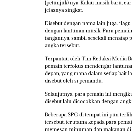
(petunjuk) nya. Kalau masih baru, car
Network
ke-24
Tahun
Catat
HARRIS
Penjara
jelasnya singkat.
Pertumbuha
Resort
Batam
n Pendapatan
Waterfront
Disebut dengan nama lain juga, *lagu 
Sebesar
Batam Gelar
12,7% Secara
Giveaway
dengan lantunan musik. Para pemain 
Tahunan
Spesial dan
tangannya, sambil sesekali menatap 
Diskon
angka tersebut.
Menginap
24%
Terpantau oleh Tim Redaksi Media Ba
pemain terfokus mendengar lantuna
depan, yang mana dalam setiap bait la
disebut oleh si pemandu.
Selanjutnya, para pemain ini mengi
disebut lalu dicocokkan dengan angk
Beberapa SPG di tempat ini pun terl
tersebut, terutama kepada para pemai
memesan minuman dan makanan di t