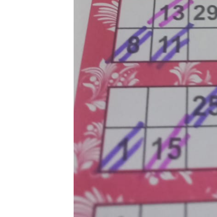
Aktifitas Judi O
di Batam Berop
di Perumahan 