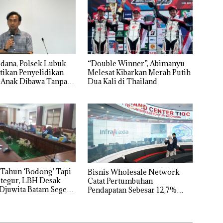
dana, Polsek Lubuk
“Double Winner”, Abimanyu
tikan Penyelidikan
Melesat Kibarkan Merah Putih
 Anak Dibawa Tanpa
Dua Kali di Thailand
rni Sengketa Hak
Tahun ‘Bodong’ Tapi
Bisnis Wholesale Network
tegur, LBH Desak
Catat Pertumbuhan
Djuwita Batam Segera
Pendapatan Sebesar 12,7%
Secara Tahunan