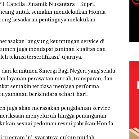
PT Capella Dinamik Nusantara – Kepri,
ancang untuk semakin mendekatkan Honda
rong kesadaran pentingnya melakukan
merasakan langsung keuntungan service di
nsumen juga mendapat jaminan kualitas dan
 teknisi tersertifikasi,” ujarnya.
n dari komitmen Sinergi Bagi Negeri yang selalu
n layanan perawatan murah, transparan, dan
akat semakin terbiasa menjaga performa
nyamanan berkendara sehari-hari.
men juga akan merasakan pengalaman service
pemeriksaan menyeluruh hingga penanganan
ilakukan sesuai pedoman resmi pabrikan Honda.
i program ini, syaratnya cukup mudah.