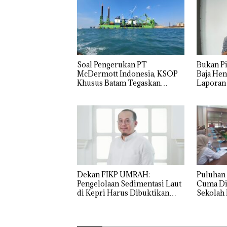
‎Soal Pengerukan PT
Bukan Pi
McDermott Indonesia, KSOP
Baja Hen
Khusus Batam Tegaskan
Laporan
Perizinan Ada di BP Batam
Izin: Mu
Asuh!
Dekan FIKP UMRAH:
Puluhan 
Pengelolaan Sedimentasi Laut
Cuma Di
di Kepri Harus Dibuktikan
Sekolah 
Secara Ilmiah, Jangan Sampai
Ditutup!
Bertentangan dengan
Konservasi