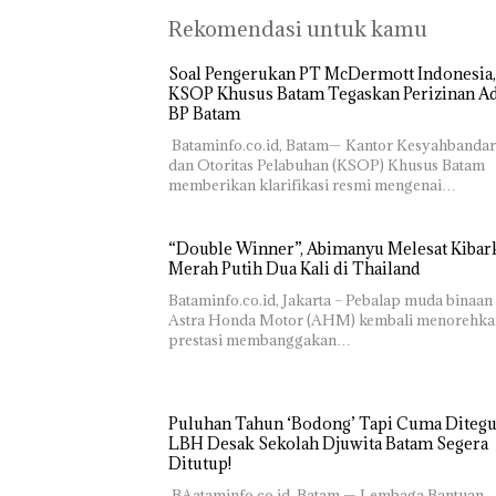
Rekomendasi untuk kamu
‎Soal Pengerukan PT McDermott Indonesia,
KSOP Khusus Batam Tegaskan Perizinan Ad
BP Batam
‎ ‎Bataminfo.co.id, Batam— Kantor Kesyahbanda
dan Otoritas Pelabuhan (KSOP) Khusus Batam
memberikan klarifikasi resmi mengenai…
“Double Winner”, Abimanyu Melesat Kibar
Merah Putih Dua Kali di Thailand
Bataminfo.co.id, Jakarta – Pebalap muda binaan
Astra Honda Motor (AHM) kembali menorehka
prestasi membanggakan…
Puluhan Tahun ‘Bodong’ Tapi Cuma Ditegu
LBH Desak Sekolah Djuwita Batam Segera
Ditutup!
‎ ‎BAataminfo.co.id, Batam — Lembaga Bantuan