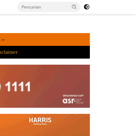
a
sclaimer