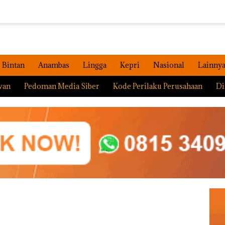
Bintan
Anambas
Lingga
Kepri
Nasional
Lainny
wan
Pedoman Media Siber
Kode Perilaku Perusahaan
Di