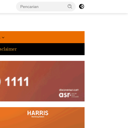
a
sclaimer