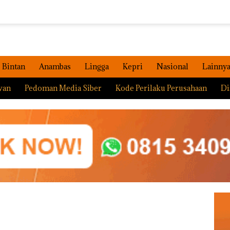
Bintan
Anambas
Lingga
Kepri
Nasional
Lainny
wan
Pedoman Media Siber
Kode Perilaku Perusahaan
Di