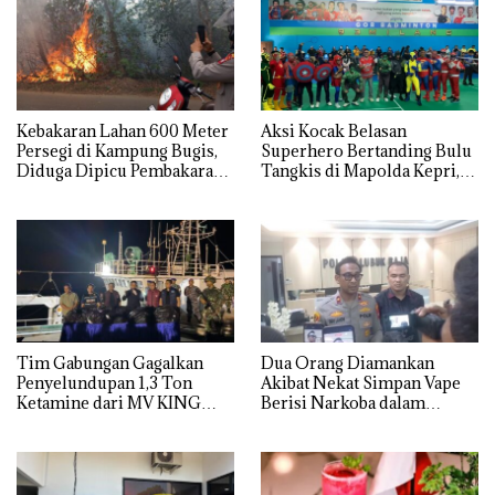
Kebakaran Lahan 600 Meter
Aksi Kocak Belasan
Persegi di Kampung Bugis,
Superhero Bertanding Bulu
Diduga Dipicu Pembakaran
Tangkis di Mapolda Kepri,
Sampah
Sambut HUT RI Ke-81
Tim Gabungan Gagalkan
Dua Orang Diamankan
Penyelundupan 1,3 Ton
Akibat Nekat Simpan Vape
Ketamine dari MV KING
Berisi Narkoba dalam
Kulkas, Kapolsek: Diedarkan
dengan Harga 2,5