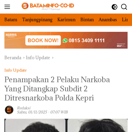
Langsung
ke
konten
Batam
Tanjungpinang
Karimun
Bintan
Anambas
Ling
Beranda
Info Update
Info Update
Penampakan 2 Pelaku Narkoba
Yang Ditangkap Subdit 2
Ditresnarkoba Polda Kepri
Redaksi
Sabtu, 01/11/2025 - 07:07 WIB