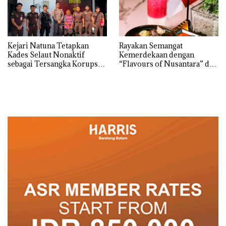
Kejari Natuna Tetapkan
Rayakan Semangat
Kades Selaut Nonaktif
Kemerdekaan dengan
sebagai Tersangka Korupsi
“Flavours of Nusantara” di
APBDes, Negara Rugi Rp533
Grand Mercure Batam
Juta
Centre