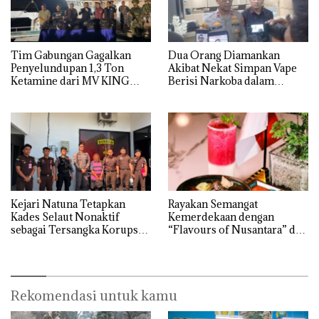
Tim Gabungan Gagalkan
Dua Orang Diamankan
Penyelundupan 1,3 Ton
Akibat Nekat Simpan Vape
Ketamine dari MV KING
Berisi Narkoba dalam
Kulkas, Kapolsek: Diedarkan
dengan Harga 2,5
Kejari Natuna Tetapkan
Rayakan Semangat
Kades Selaut Nonaktif
Kemerdekaan dengan
sebagai Tersangka Korupsi
“Flavours of Nusantara” di
APBDes, Negara Rugi Rp533
Grand Mercure Batam
Juta
Centre
Rekomendasi untuk kamu