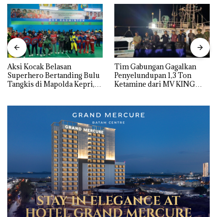
Aksi Kocak Belasan
Tim Gabungan Gagalkan
Superhero Bertanding Bulu
Penyelundupan 1,3 Ton
Tangkis di Mapolda Kepri,
Ketamine dari MV KING
Sambut HUT RI Ke-81