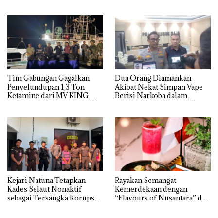
Sampah
Sambut HUT RI Ke-81
Tim Gabungan Gagalkan
Dua Orang Diamankan
Penyelundupan 1,3 Ton
Akibat Nekat Simpan Vape
Ketamine dari MV KING
Berisi Narkoba dalam
Kulkas, Kapolsek: Diedarkan
dengan Harga 2,5
Kejari Natuna Tetapkan
Rayakan Semangat
Kades Selaut Nonaktif
Kemerdekaan dengan
sebagai Tersangka Korupsi
“Flavours of Nusantara” di
APBDes, Negara Rugi Rp533
Grand Mercure Batam
Juta
Centre