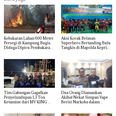
Kebakaran Lahan 600 Meter
Aksi Kocak Belasan
Persegi di Kampung Bugis,
Superhero Bertanding Bulu
Diduga Dipicu Pembakaran
Tangkis di Mapolda Kepri,
Sampah
Sambut HUT RI Ke-81
Tim Gabungan Gagalkan
Dua Orang Diamankan
Penyelundupan 1,3 Ton
Akibat Nekat Simpan Vape
Ketamine dari MV KING
Berisi Narkoba dalam
Kulkas, Kapolsek: Diedarkan
dengan Harga 2,5