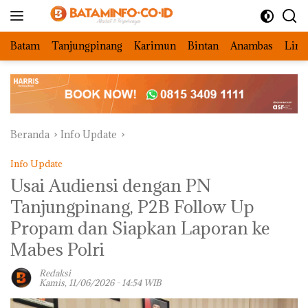
Langsung
ke
konten
Batam
Tanjungpinang
Karimun
Bintan
Anambas
Ling
Beranda
Info Update
Info Update
Usai Audiensi dengan PN
Tanjungpinang, P2B Follow Up
Propam dan Siapkan Laporan ke
Mabes Polri
Redaksi
Kamis, 11/06/2026 - 14:54 WIB