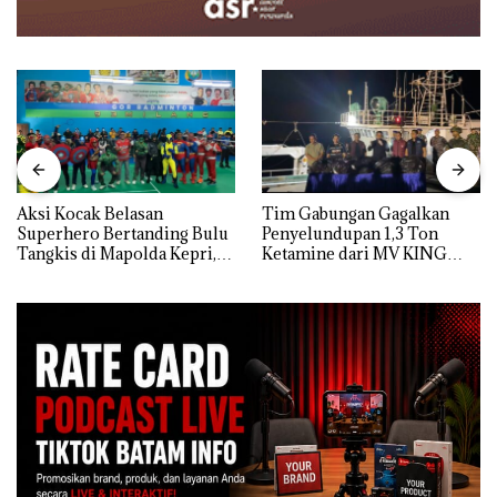
Aksi Kocak Belasan
Tim Gabungan Gagalkan
Superhero Bertanding Bulu
Penyelundupan 1,3 Ton
Tangkis di Mapolda Kepri,
Ketamine dari MV KING
Sambut HUT RI Ke-81