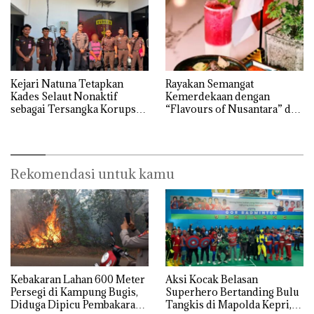
Kejari Natuna Tetapkan
Rayakan Semangat
Kades Selaut Nonaktif
Kemerdekaan dengan
sebagai Tersangka Korupsi
“Flavours of Nusantara” di
APBDes, Negara Rugi Rp533
Grand Mercure Batam
Juta
Centre
Rekomendasi untuk kamu
Kebakaran Lahan 600 Meter
Aksi Kocak Belasan
Persegi di Kampung Bugis,
Superhero Bertanding Bulu
Diduga Dipicu Pembakaran
Tangkis di Mapolda Kepri,