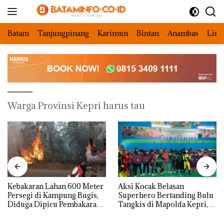
Langsung
ke
konten
Batam
Tanjungpinang
Karimun
Bintan
Anambas
Ling
Warga Provinsi Kepri harus tau
Kebakaran Lahan 600 Meter
Aksi Kocak Belasan
Persegi di Kampung Bugis,
Superhero Bertanding Bulu
Diduga Dipicu Pembakaran
Tangkis di Mapolda Kepri,
Sampah
Sambut HUT RI Ke-81