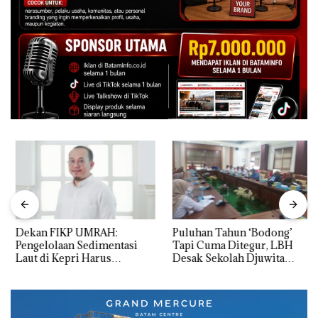
Dekan FIKP UMRAH:
Puluhan Tahun ‘Bodong’
Pengelolaan Sedimentasi
Tapi Cuma Ditegur, LBH
Laut di Kepri Harus
Desak Sekolah Djuwita
Dibuktikan Secara Ilmiah,
Batam Segera Ditutup!
Jangan Sampai Bertentangan
dengan Konservasi