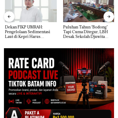
Dekan FIKP UMRAH:
Puluhan Tahun ‘Bodong’
Pengelolaan Sedimentasi
Tapi Cuma Ditegur, LBH
Laut di Kepri Harus
Desak Sekolah Djuwita
Dibuktikan Secara Ilmiah,
Batam Segera Ditutup!
Jangan Sampai Bertentangan
dengan Konservasi