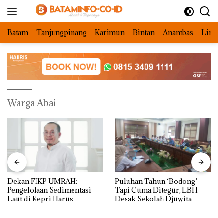
Langsung
ke
konten
Batam
Tanjungpinang
Karimun
Bintan
Anambas
Ling
Warga Abai
Dekan FIKP UMRAH:
Puluhan Tahun ‘Bodong’
Pengelolaan Sedimentasi
Tapi Cuma Ditegur, LBH
Laut di Kepri Harus
Desak Sekolah Djuwita
Dibuktikan Secara Ilmiah,
Batam Segera Ditutup!
Jangan Sampai Bertentangan