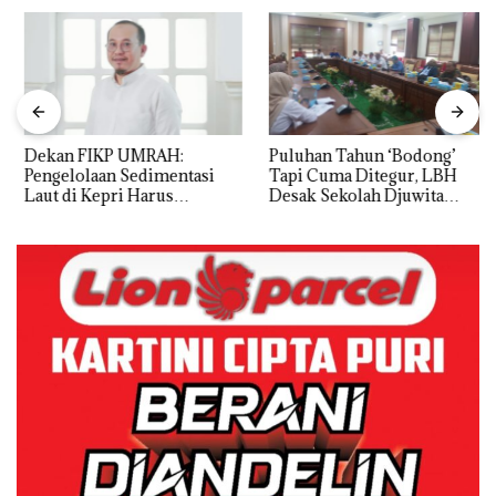
Dekan FIKP UMRAH:
Puluhan Tahun ‘Bodong’
Pengelolaan Sedimentasi
Tapi Cuma Ditegur, LBH
Laut di Kepri Harus
Desak Sekolah Djuwita
Dibuktikan Secara Ilmiah,
Batam Segera Ditutup!
Jangan Sampai Bertentangan
dengan Konservasi