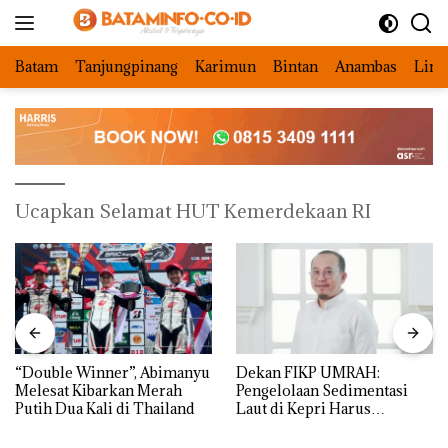
Langsung
ke
konten
Batam
Tanjungpinang
Karimun
Bintan
Anambas
Ling
Ucapkan Selamat HUT Kemerdekaan RI
“Double Winner”, Abimanyu
Dekan FIKP UMRAH:
Melesat Kibarkan Merah
Pengelolaan Sedimentasi
Putih Dua Kali di Thailand
Laut di Kepri Harus
Dibuktikan Secara Ilmiah,
Jangan Sampai Bertentangan