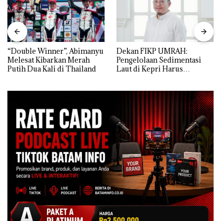
“Double Winner”, Abimanyu
Dekan FIKP UMRAH:
Melesat Kibarkan Merah
Pengelolaan Sedimentasi
Putih Dua Kali di Thailand
Laut di Kepri Harus
Dibuktikan Secara Ilmiah,
Jangan Sampai Bertentangan
dengan Konservasi