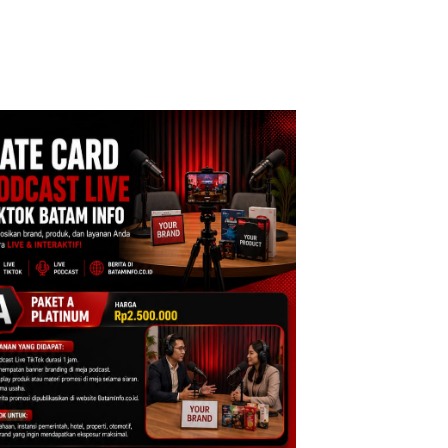
cure Batam
Tegaskan Perizinan
Izin: Murni Sengke
tre
Ada di BP Batam
Hak Asuh!