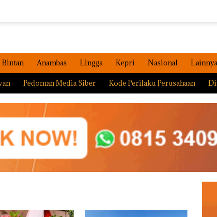
Bintan
Anambas
Lingga
Kepri
Nasional
Lainny
wan
Pedoman Media Siber
Kode Perilaku Perusahaan
Di