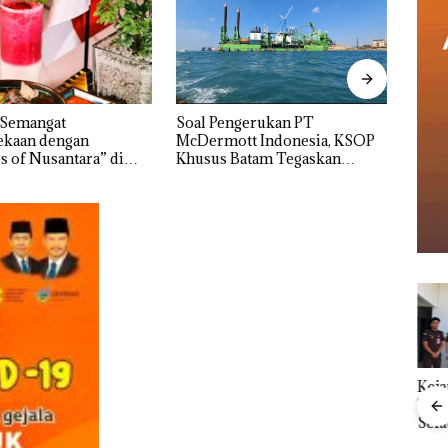
ngerukan PT
Bukan Pidana, Polsek Lubuk
“Dou
tt Indonesia, KSOP
Baja Hentikan Penyelidikan
Mele
Batam Tegaskan
Laporan Anak Dibawa Tanpa
Dua K
n Ada di BP Batam
Izin: Murni Sengketa Hak
Asuh!
Kejari Natuna
Ray
Menteri ATR Nusron
Tetapkan Kades
Kem
Wahid Sorot Skandal
Selaut Nonaktif
“Fla
Jual-Beli Kavling Laut
sebagai Tersangka
Nusa
di Batam