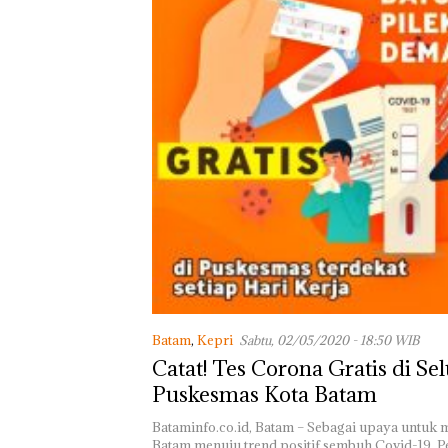
TNI AL Gagalk
Penyelundupan 
Ton Pasir Tima
Ilegal di Lingga,
Disembunyikan
Bawah Keramb
untuk Diselun
ke Malaysia
Batam
,
Kepri
Sabtu, 02/05/2020 - 18:50 WIB
Catat! Tes Corona Gratis di Se
Puskesmas Kota Batam
Bataminfo.co.id, Batam – Sebagai upaya untuk
Batam menuju trend positif sembuh Covid-19, 