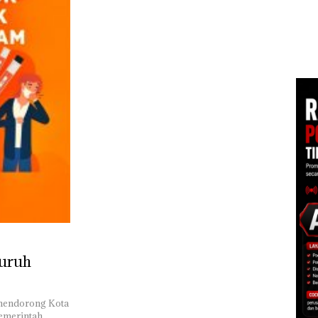
Korupsi APBDes,
Mer
Negara Rugi Rp533
Cen
an
Juta
1,6
h
 di
ah
dupkan
luruh
 mendorong Kota
Pemerintah…