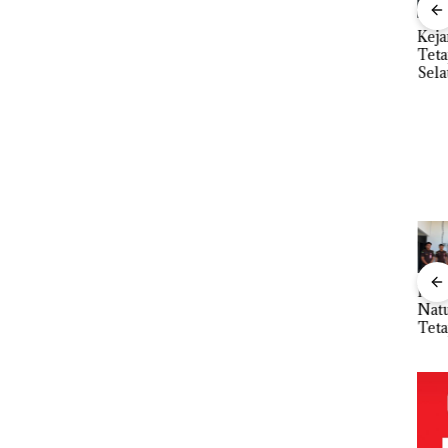
”,
Dekan FIKP UMRAH:
Kejari Natuna
Ray
sat
Pengelolaan
Tetapkan Kades
Kem
 Putih
Sedimentasi Laut di
Selaut Nonaktif
“Fla
iland
Kepri Harus
sebagai Tersangka
Nusa
Dibuktikan Secara
Korupsi APBDes,
Mer
Ilmiah, Jangan Sampai
Negara Rugi Rp533
Cen
Bertentangan dengan
Juta
Konservasi
“Double
Dekan FIKP
Kejari
Ray
Winner”,
UMRAH:
Natuna
Sem
Abimanyu
Pengelolaan
Tetapkan
Kem
Baja
Melesat
Sedimentasi
Kades Selaut
n d
an
Kibarkan
Laut di Kepri
Nonaktif
“Fla
idikan
Merah Putih
Harus
sebagai
Nus
n
Dua Kali di
Dibuktikan
Tersangka
di G
ibawa
Thailand
Secara
Korupsi
Mer
zin:
Ilmiah,
APBDes,
Bat