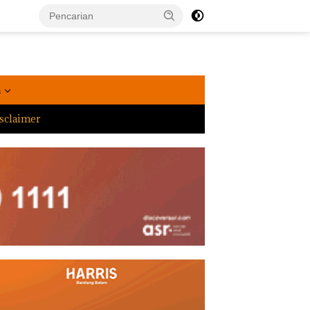
a
sclaimer