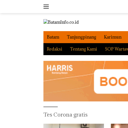
Langsung
ke
konten
Batam
Tanjungpinang
Karimun
Redaksi
Tentang Kami
SOP Warta
Tes Corona gratis