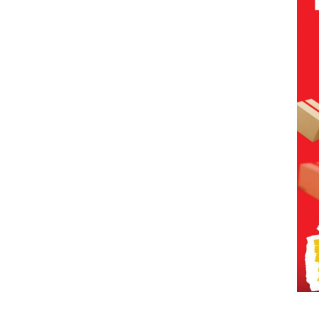
Jangan
Negara Rugi
Cen
ta
Sampai
Rp533 Juta
uh!
Bertentangan
dengan
Konservasi