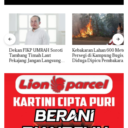
Dekan FIKP UMRAH Soroti
Kebakaran Lahan 600 Meter
Tambang Timah Laut
Persegi di Kampung Bugis,
Pekajang: Jangan Langsung
Diduga Dipicu Pembakaran
Bicara Kerugian, Buktikan
Sampah
Dulu Kerusakan
Lingkungannya