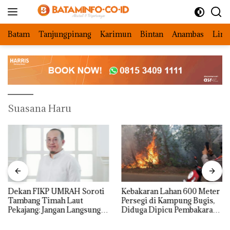
Langsung
ke
konten
Batam
Tanjungpinang
Karimun
Bintan
Anambas
Ling
Suasana Haru
Dekan FIKP UMRAH Soroti
Kebakaran Lahan 600 Meter
Tambang Timah Laut
Persegi di Kampung Bugis,
Pekajang: Jangan Langsung
Diduga Dipicu Pembakaran
Bicara Kerugian, Buktikan
Sampah
Dulu Kerusakan