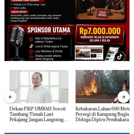
Dekan FIKP UMRAH Soroti
Kebakaran Lahan 600 Meter
Tambang Timah Laut
Persegi di Kampung Bugis,
Pekajang: Jangan Langsung
Diduga Dipicu Pembakaran
Bicara Kerugian, Buktikan
Sampah
Dulu Kerusakan