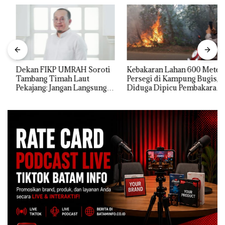
Dekan FIKP UMRAH Soroti
Kebakaran Lahan 600 Meter
Tambang Timah Laut
Persegi di Kampung Bugis,
Pekajang: Jangan Langsung
Diduga Dipicu Pembakaran
Bicara Kerugian, Buktikan
Sampah
Dulu Kerusakan
Lingkungannya