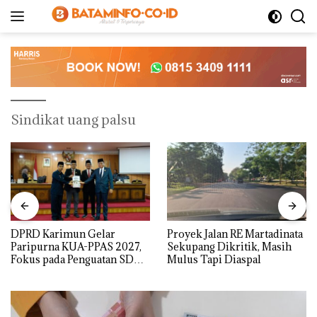
Langsung
ke
konten
Sindikat uang palsu
DPRD Karimun Gelar
Proyek Jalan RE Martadinata
Paripurna KUA-PPAS 2027,
Sekupang Dikritik, Masih
Fokus pada Penguatan SDM,
Mulus Tapi Diaspal
Infrastruktur, dan
Pertumbuhan Ekonomi