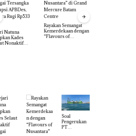
akan Semangat
‎Soal Pengerukan PT
erdekaan dengan
McDermott
Bukan Pidana, Pol
vours of
Indonesia, KSOP
Lubuk Baja Hentik
ntara” di Grand
Khusus Batam
Penyelidikan Lap
cure Batam
Tegaskan Perizinan
Anak Dibawa Tanp
tre
Ada di BP Batam
Izin: Murni Sengke
Hak Asuh!
‎Soal
Bukan
Pengerukan
Pidana,
PT
Polsek
McDermott
Lubuk Baja