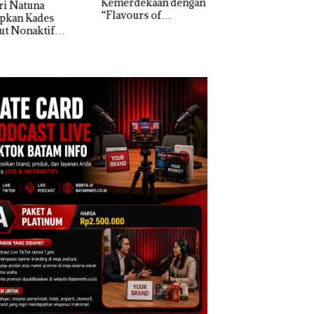
erdekaan dengan
McDermott
Bukan Pidana, Pol
vours of
Indonesia, KSOP
Lubuk Baja Hentik
ntara” di Grand
Khusus Batam
Penyelidikan Lap
cure Batam
Tegaskan Perizinan
Anak Dibawa Tanp
tre
Ada di BP Batam
Izin: Murni Sengke
Hak Asuh!