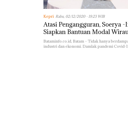
TNI AL Gagalk
Penyelundupan 
Kepri
Rabu, 02/12/2020 - 19:23 WIB
Ton Pasir Tima
Atasi Pengangguran, Soerya -
Ilegal di Lingga,
Disembunyikan
Siapkan Bantuan Modal Wira
Bawah Keramb
untuk Diselun
Bataminfo.co.id, Batam – Tidak hanya berdamp
ke Malaysia
industri dan ekonomi. Damlak pandemi Covid-