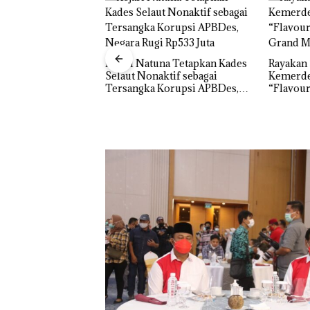
na Tetapkan Kades
Rayakan Semangat
ktif sebagai
Kemerdekaan dengan
‎Soal Pe
Korupsi APBDes,
“Flavours of Nusantara” di
McDermo
 Rp533 Juta
Grand Mercure Batam Centre
Khusus 
Perizina