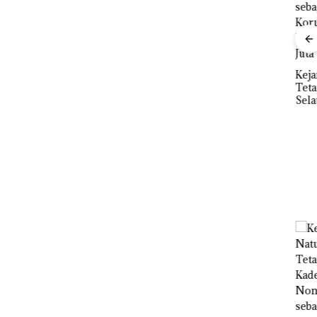
”,
Dekan FIKP UMRAH:
sat
Pengelolaan
 Putih
Sedimentasi Laut di
Ray
iland
Kepri Harus
Kem
Kejari Natuna
Dibuktikan Secara
“Fla
Tetapkan Kades
Ilmiah, Jangan Sampai
Nusa
Selaut Nonaktif
Bertentangan dengan
Mer
sebagai Tersangka
Konservasi
Cen
Korupsi APBDes,
Negara Rugi Rp533
Juta
Baja