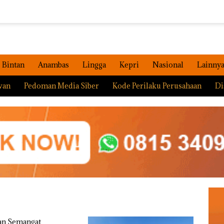
Bintan
Anambas
Lingga
Kepri
Nasional
Lainny
wan
Pedoman Media Siber
Kode Perilaku Perusahaan
Di