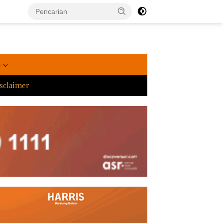
a
sclaimer