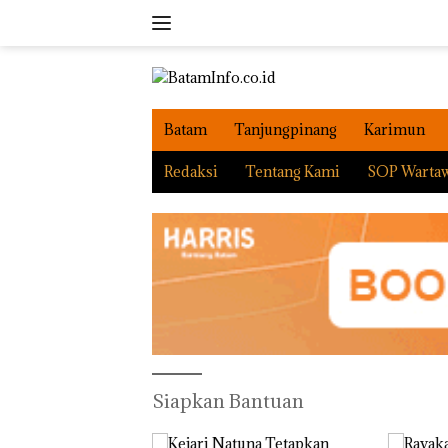
Langsung
ke
konten
Batam
Tanjungpinang
Karimun
Redaksi
Tentang Kami
SOP Warta
Siapkan Bantuan