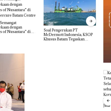
“Dou
Mele
Dua K
ngerukan PT
Bukan Pidana, Polsek Lubuk
tt Indonesia, KSOP
Baja Hentikan Penyelidikan
Batam Tegaskan
Laporan Anak Dibawa Tanpa
n Ada di BP Batam
Izin: Murni Sengketa Hak
Asuh!
Menteri ATR Nusron
Wahid Sorot Skandal
Jual-Beli Kavling Laut
Ray
di Batam