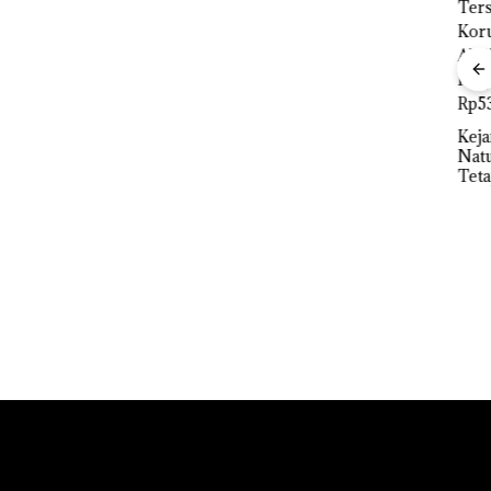
an
idikan
n
“Double
ibawa
Winner”,
zin:
Abimanyu
Ray
Melesat
ta
Sem
Kejari
Kibarkan
uh!
Kem
Natuna
Merah Putih
n d
Tetapkan
Dua Kali di
“Fla
Kades Selaut
Thailand
Nus
Nonaktif
di G
Dekan FIKP
sebagai
Mer
UMRAH:
Tersangka
Bat
Pengelolaan
Korupsi
Cen
Sedimentasi
APBDes,
Laut di Kepri
Negara Rugi
Harus
Rp533 Juta
Dibuktikan
Secara
Ilmiah,
Jangan
Sampai
Bertentangan
dengan
Konservasi