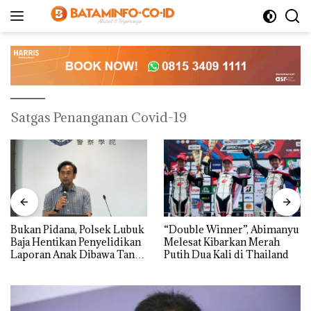
Langsung
ke
konten
Satgas Penanganan Covid-19
Bukan Pidana, Polsek Lubuk
“Double Winner”, Abimanyu
Baja Hentikan Penyelidikan
Melesat Kibarkan Merah
Laporan Anak Dibawa Tanpa
Putih Dua Kali di Thailand
Izin: Murni Sengketa Hak
Asuh!