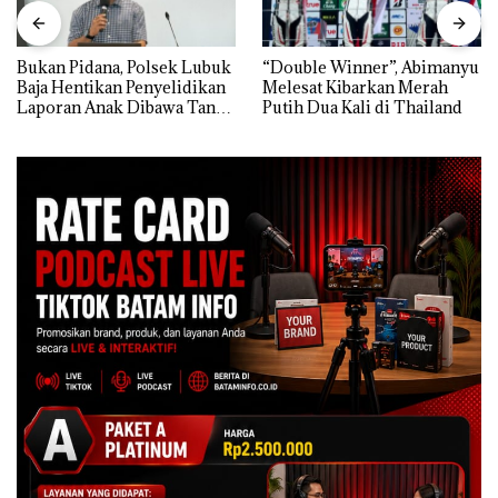
Bukan Pidana, Polsek Lubuk
“Double Winner”, Abimanyu
Baja Hentikan Penyelidikan
Melesat Kibarkan Merah
Laporan Anak Dibawa Tanpa
Putih Dua Kali di Thailand
Izin: Murni Sengketa Hak
Asuh!