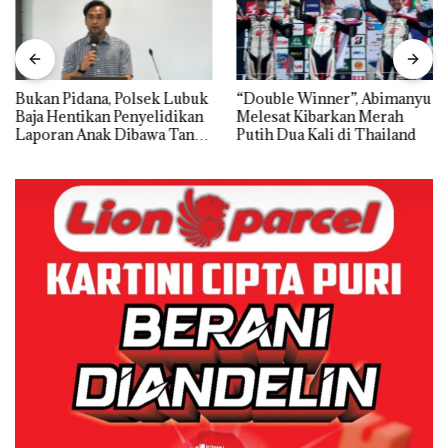
Bukan Pidana, Polsek Lubuk
“Double Winner”, Abimanyu
Baja Hentikan Penyelidikan
Melesat Kibarkan Merah
Laporan Anak Dibawa Tanpa
Putih Dua Kali di Thailand
Izin: Murni Sengketa Hak
Asuh!