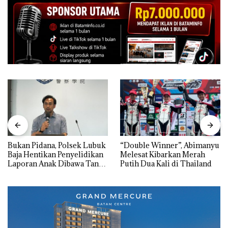
Bukan Pidana, Polsek Lubuk
“Double Winner”, Abimanyu
Baja Hentikan Penyelidikan
Melesat Kibarkan Merah
Laporan Anak Dibawa Tanpa
Putih Dua Kali di Thailand
Izin: Murni Sengketa Hak
Asuh!