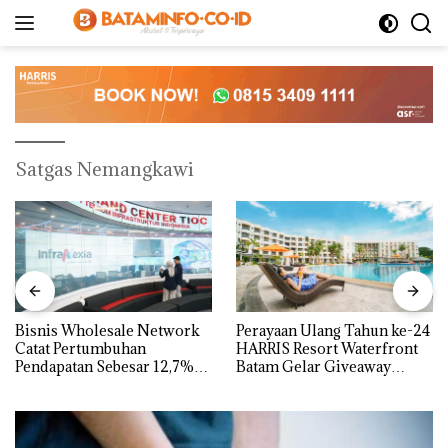
Langsung
ke
konten
Satgas Nemangkawi
Bisnis Wholesale Network
Perayaan Ulang Tahun ke-24
Catat Pertumbuhan
HARRIS Resort Waterfront
Pendapatan Sebesar 12,7%
Batam Gelar Giveaway
Secara Tahunan
Spesial dan Diskon
Menginap 24%