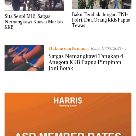
Baku Tembak dengan TNI-
Sita Senpi M16, Satgas
Polri, Dua Orang KKB Papua
Nemangkawi Kuasai Markas
Tewas
KKB
Hukum dan Kriminal
Rabu, 17/03/2021 -
11:51 WIB
Satgas Nemangkawi Tangkap 4
Anggota KKB Papua Pimpinan
Joni Botak