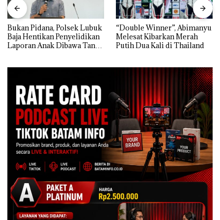
Bukan Pidana, Polsek Lubuk
“Double Winner”, Abimanyu
Baja Hentikan Penyelidikan
Melesat Kibarkan Merah
Laporan Anak Dibawa Tanpa
Putih Dua Kali di Thailand
Izin: Murni Sengketa Hak
Asuh!