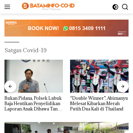
Langsung
ke
konten
Satgas Covid-19
Bukan Pidana, Polsek Lubuk
“Double Winner”, Abimanyu
Baja Hentikan Penyelidikan
Melesat Kibarkan Merah
Laporan Anak Dibawa Tanpa
Putih Dua Kali di Thailand
Izin: Murni Sengketa Hak
Asuh!