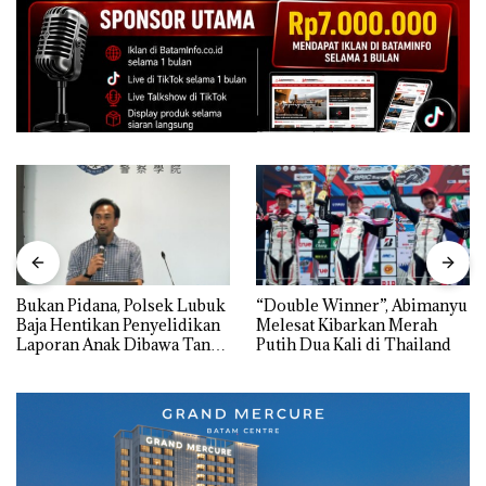
Bukan Pidana, Polsek Lubuk
“Double Winner”, Abimanyu
Baja Hentikan Penyelidikan
Melesat Kibarkan Merah
Laporan Anak Dibawa Tanpa
Putih Dua Kali di Thailand
Izin: Murni Sengketa Hak
Asuh!