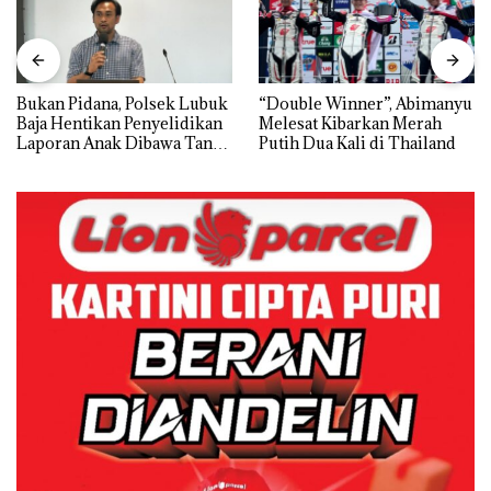
Bukan Pidana, Polsek Lubuk
“Double Winner”, Abimanyu
Baja Hentikan Penyelidikan
Melesat Kibarkan Merah
Laporan Anak Dibawa Tanpa
Putih Dua Kali di Thailand
Izin: Murni Sengketa Hak
Asuh!