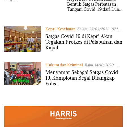
Bentuk Satgas Perbatasan
Tangani Covid-19 dari Luar
Negeri
Kepri
,
Kesehatan
Selasa, 23/03/2021 - 07:18
WIB
Satgas Covid-19 di Kepri Akan
Tegakan Protkes di Pelabuhan dan
Kapal
Hukum dan Kriminal
Rabu, 14/10/2020 -
15:20 WIB
Menyamar Sebagai Satgas Covid-
19, Komplotan Begal Ditangkap
Polisi