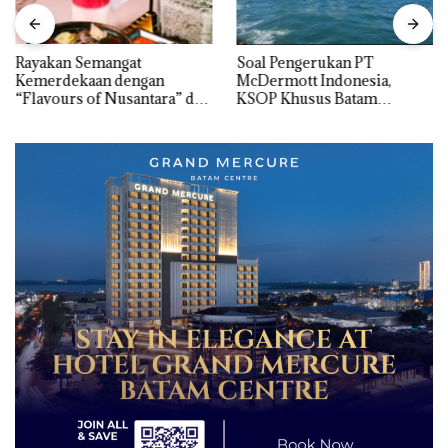
Rayakan Semangat
‎Soal Pengerukan PT
Kemerdekaan dengan
McDermott Indonesia,
“Flavours of Nusantara” di
KSOP Khusus Batam
Grand Mercure Batam
Tegaskan Perizinan Ada di
Centre
BP Batam