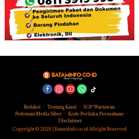
Redaksi
Tentang Kami
SOP Wartawan
Pedoman Media Siber
Kode Perilaku Perusahaan
Disclaimer
Copyright © 2026 | BatamInfo.co.id Allright Reserved