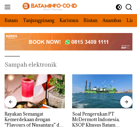
Langsung
ke
konten
Batam
Tanjungpinang
Karimun
Bintan
Anambas
Ling
Sampah elektronik
Rayakan Semangat
‎Soal Pengerukan PT
Kemerdekaan dengan
McDermott Indonesia,
“Flavours of Nusantara” di
KSOP Khusus Batam
Grand Mercure Batam
Tegaskan Perizinan Ada di
Centre
BP Batam