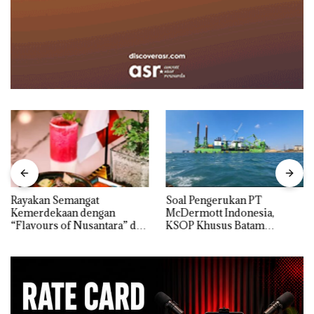
Rayakan Semangat
‎Soal Pengerukan PT
Kemerdekaan dengan
McDermott Indonesia,
“Flavours of Nusantara” di
KSOP Khusus Batam
Grand Mercure Batam
Tegaskan Perizinan Ada di
Centre
BP Batam