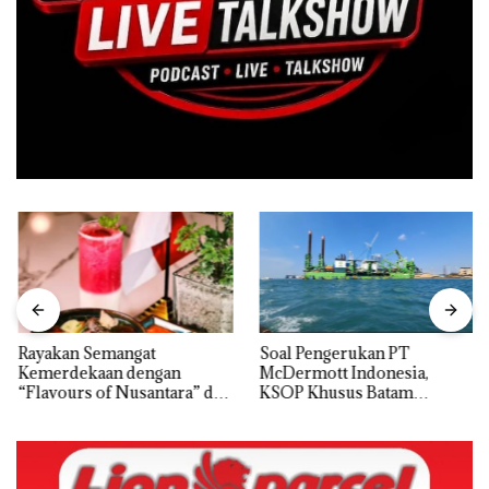
Rayakan Semangat
‎Soal Pengerukan PT
Kemerdekaan dengan
McDermott Indonesia,
“Flavours of Nusantara” di
KSOP Khusus Batam
Grand Mercure Batam
Tegaskan Perizinan Ada di
Centre
BP Batam