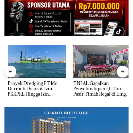
Proyek Dredging PT Mc
TNI AL Gagalkan
Dermott Disorot, Izin
Penyelundupan 1,6 Ton
PKKPRL Hingga Izin
Pasir Timah Ilegal di Lingga,
Lingkungan Dipertanyakan
Disembunyikan di Bawah
Kerambah untuk
Diselundupkan ke Malaysia