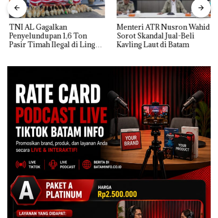
TNI AL Gagalkan
Menteri ATR Nusron Wahid
Penyelundupan 1,6 Ton
Sorot Skandal Jual-Beli
Pasir Timah Ilegal di Lingga,
Kavling Laut di Batam
Disembunyikan di Bawah
Kerambah untuk
Diselundupkan ke Malaysia