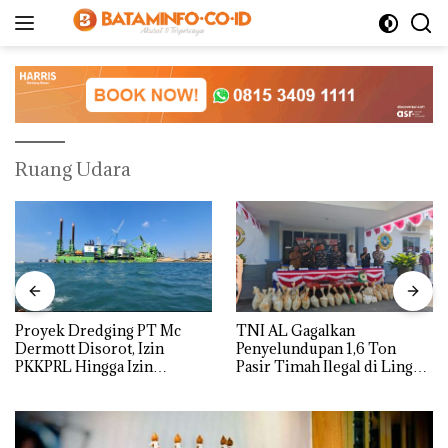
Langsung
ke
konten
Ruang Udara
Proyek Dredging PT Mc
TNI AL Gagalkan
Dermott Disorot, Izin
Penyelundupan 1,6 Ton
PKKPRL Hingga Izin
Pasir Timah Ilegal di Lingga,
Lingkungan Dipertanyakan
Disembunyikan di Bawah
Kerambah untuk
Diselundupkan ke Malaysia