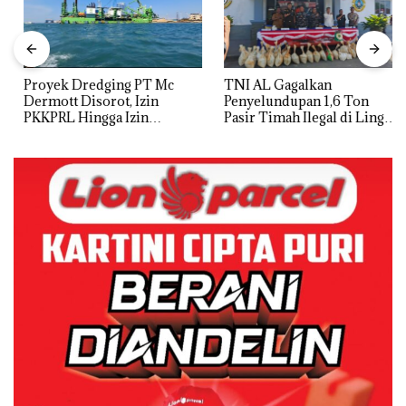
Proyek Dredging PT Mc
TNI AL Gagalkan
Dermott Disorot, Izin
Penyelundupan 1,6 Ton
PKKPRL Hingga Izin
Pasir Timah Ilegal di Lingga,
Lingkungan Dipertanyakan
Disembunyikan di Bawah
Kerambah untuk
Diselundupkan ke Malaysia