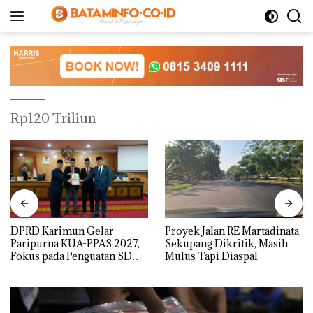
Langsung
ke
konten
Rp120 Triliun
DPRD Karimun Gelar
Proyek Jalan RE Martadinata
Paripurna KUA-PPAS 2027,
Sekupang Dikritik, Masih
Fokus pada Penguatan SDM,
Mulus Tapi Diaspal
Infrastruktur, dan
Pertumbuhan Ekonomi