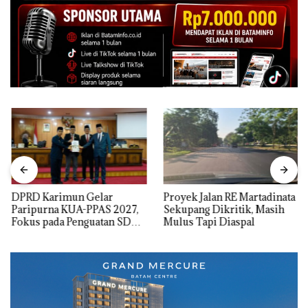
DPRD Karimun Gelar
Proyek Jalan RE Martadinata
Paripurna KUA-PPAS 2027,
Sekupang Dikritik, Masih
Fokus pada Penguatan SDM,
Mulus Tapi Diaspal
Infrastruktur, dan
Pertumbuhan Ekonomi