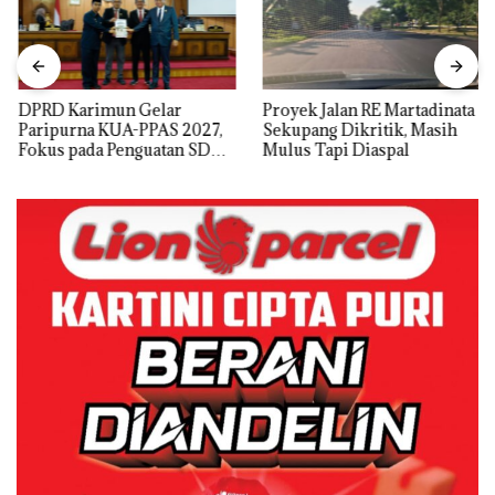
DPRD Karimun Gelar
Proyek Jalan RE Martadinata
Paripurna KUA-PPAS 2027,
Sekupang Dikritik, Masih
Fokus pada Penguatan SDM,
Mulus Tapi Diaspal
Infrastruktur, dan
Pertumbuhan Ekonomi