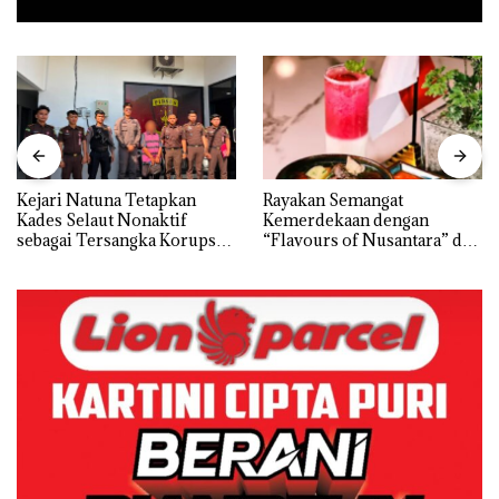
Kejari Natuna Tetapkan
Rayakan Semangat
Kades Selaut Nonaktif
Kemerdekaan dengan
sebagai Tersangka Korupsi
“Flavours of Nusantara” di
APBDes, Negara Rugi Rp533
Grand Mercure Batam
Juta
Centre