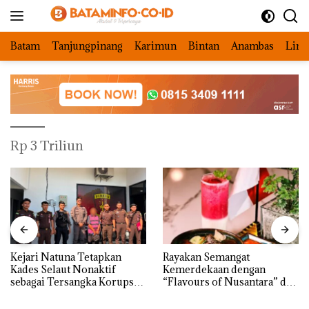
Langsung
ke
konten
Batam
Tanjungpinang
Karimun
Bintan
Anambas
Ling
Rp 3 Triliun
Kejari Natuna Tetapkan
Rayakan Semangat
Kades Selaut Nonaktif
Kemerdekaan dengan
sebagai Tersangka Korupsi
“Flavours of Nusantara” di
APBDes, Negara Rugi Rp533
Grand Mercure Batam
Juta
Centre