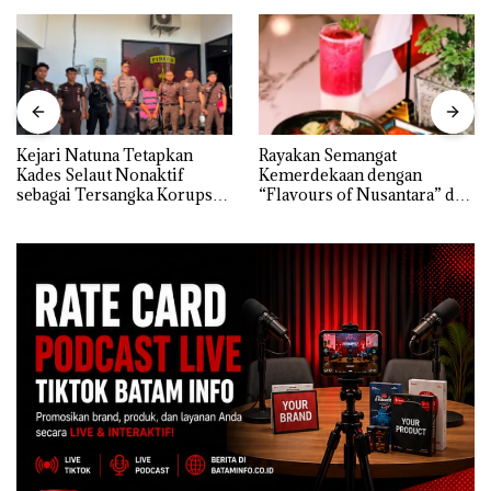
Kejari Natuna Tetapkan
Rayakan Semangat
Kades Selaut Nonaktif
Kemerdekaan dengan
sebagai Tersangka Korupsi
“Flavours of Nusantara” di
APBDes, Negara Rugi Rp533
Grand Mercure Batam
Juta
Centre