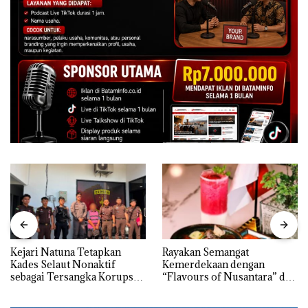
Kejari Natuna Tetapkan
Rayakan Semangat
Kades Selaut Nonaktif
Kemerdekaan dengan
sebagai Tersangka Korupsi
“Flavours of Nusantara” di
APBDes, Negara Rugi Rp533
Grand Mercure Batam
Juta
Centre