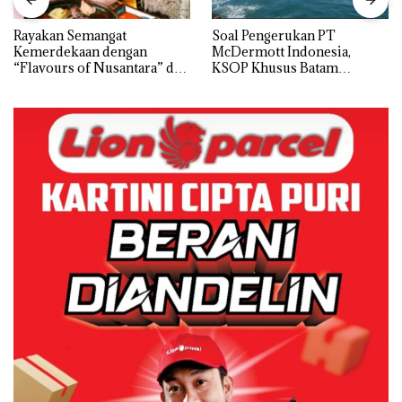
Rayakan Semangat
‎Soal Pengerukan PT
Kemerdekaan dengan
McDermott Indonesia,
“Flavours of Nusantara” di
KSOP Khusus Batam
Grand Mercure Batam
Tegaskan Perizinan Ada di
Centre
BP Batam