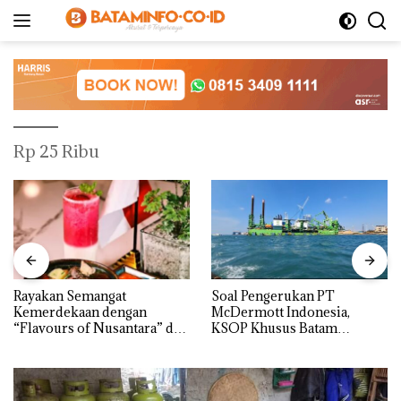
Langsung
ke
konten
Rp 25 Ribu
Rayakan Semangat
‎Soal Pengerukan PT
Kemerdekaan dengan
McDermott Indonesia,
“Flavours of Nusantara” di
KSOP Khusus Batam
Grand Mercure Batam
Tegaskan Perizinan Ada di
Centre
BP Batam