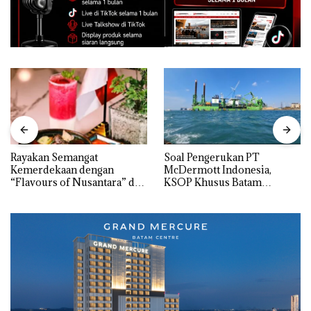
Rayakan Semangat
‎Soal Pengerukan PT
Kemerdekaan dengan
McDermott Indonesia,
“Flavours of Nusantara” di
KSOP Khusus Batam
Grand Mercure Batam
Tegaskan Perizinan Ada di
Centre
BP Batam