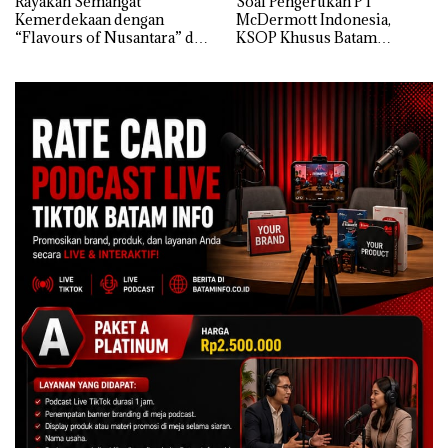
Rayakan Semangat
‎Soal Pengerukan PT
Kemerdekaan dengan
McDermott Indonesia,
“Flavours of Nusantara” di
KSOP Khusus Batam
Grand Mercure Batam
Tegaskan Perizinan Ada di
Centre
BP Batam