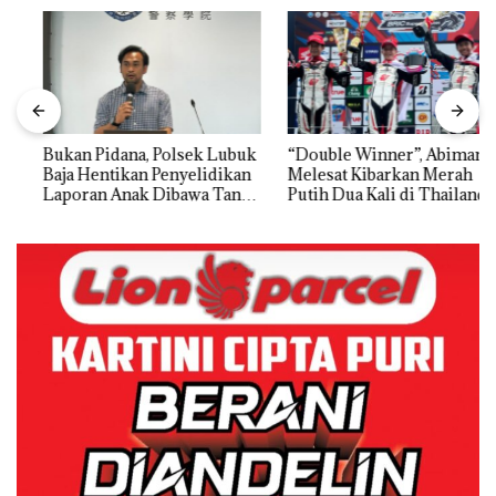
Bukan Pidana, Polsek Lubuk
“Double Winner”, Abimanyu
Baja Hentikan Penyelidikan
Melesat Kibarkan Merah
Laporan Anak Dibawa Tanpa
Putih Dua Kali di Thailand
Izin: Murni Sengketa Hak
Asuh!