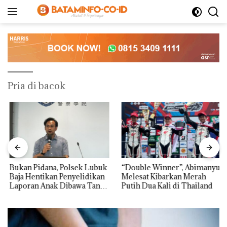
Langsung
ke
konten
Pria di bacok
Bukan Pidana, Polsek Lubuk
“Double Winner”, Abimanyu
Baja Hentikan Penyelidikan
Melesat Kibarkan Merah
Laporan Anak Dibawa Tanpa
Putih Dua Kali di Thailand
Izin: Murni Sengketa Hak
Asuh!