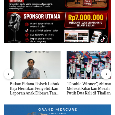
Bukan Pidana, Polsek Lubuk
“Double Winner”, Abimanyu
Baja Hentikan Penyelidikan
Melesat Kibarkan Merah
Laporan Anak Dibawa Tanpa
Putih Dua Kali di Thailand
Izin: Murni Sengketa Hak
Asuh!