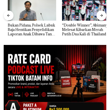
Bukan Pidana, Polsek Lubuk
“Double Winner”, Abimanyu
Baja Hentikan Penyelidikan
Melesat Kibarkan Merah
Laporan Anak Dibawa Tanpa
Putih Dua Kali di Thailand
Izin: Murni Sengketa Hak
Asuh!