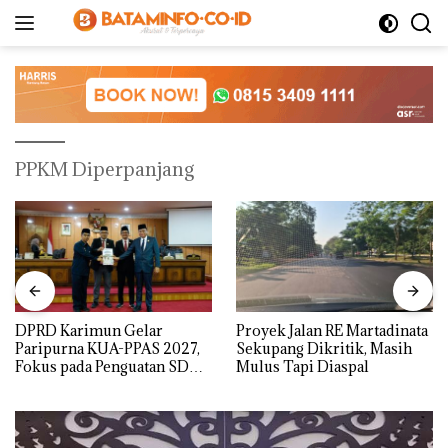
Langsung
ke
konten
PPKM Diperpanjang
DPRD Karimun Gelar
Proyek Jalan RE Martadinata
Paripurna KUA-PPAS 2027,
Sekupang Dikritik, Masih
Fokus pada Penguatan SDM,
Mulus Tapi Diaspal
Infrastruktur, dan
Pertumbuhan Ekonomi