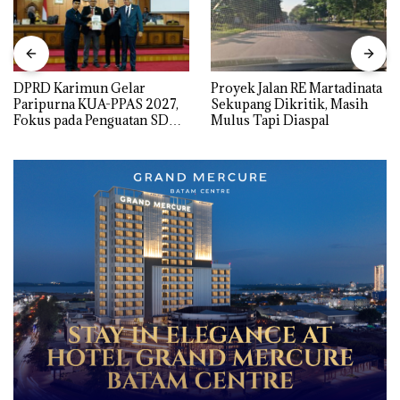
DPRD Karimun Gelar
Proyek Jalan RE Martadinata
Paripurna KUA-PPAS 2027,
Sekupang Dikritik, Masih
Fokus pada Penguatan SDM,
Mulus Tapi Diaspal
Infrastruktur, dan
Pertumbuhan Ekonomi