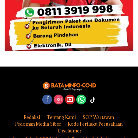
Redaksi
Tentang Kami
SOP Wartawan
Pedoman Media Siber
Kode Perilaku Perusahaan
Disclaimer