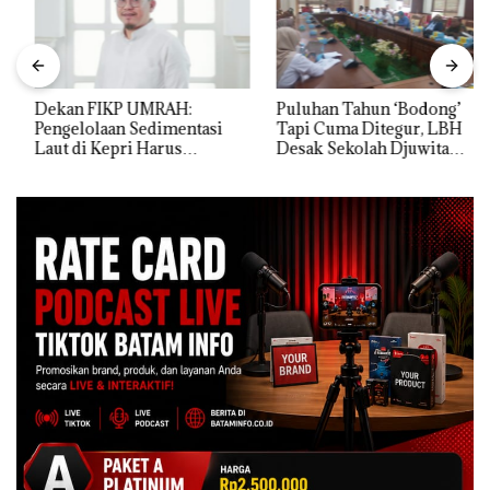
Dekan FIKP UMRAH:
Puluhan Tahun ‘Bodong’
Pengelolaan Sedimentasi
Tapi Cuma Ditegur, LBH
Laut di Kepri Harus
Desak Sekolah Djuwita
Dibuktikan Secara Ilmiah,
Batam Segera Ditutup!
Jangan Sampai Bertentangan
dengan Konservasi