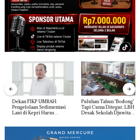
Dekan FIKP UMRAH:
Puluhan Tahun ‘Bodong’
Pengelolaan Sedimentasi
Tapi Cuma Ditegur, LBH
Laut di Kepri Harus
Desak Sekolah Djuwita
Dibuktikan Secara Ilmiah,
Batam Segera Ditutup!
Jangan Sampai Bertentangan
dengan Konservasi