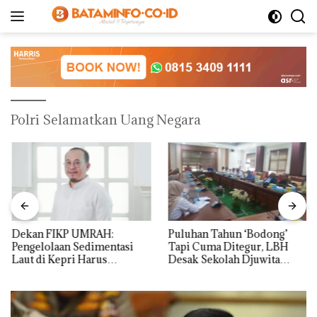
Langsung
ke
konten
Polri Selamatkan Uang Negara
Dekan FIKP UMRAH:
Puluhan Tahun ‘Bodong’
Pengelolaan Sedimentasi
Tapi Cuma Ditegur, LBH
Laut di Kepri Harus
Desak Sekolah Djuwita
Dibuktikan Secara Ilmiah,
Batam Segera Ditutup!
Jangan Sampai Bertentangan
dengan Konservasi