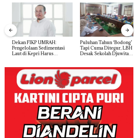
Dekan FIKP UMRAH:
Puluhan Tahun ‘Bodong’
Pengelolaan Sedimentasi
Tapi Cuma Ditegur, LBH
Laut di Kepri Harus
Desak Sekolah Djuwita
Dibuktikan Secara Ilmiah,
Batam Segera Ditutup!
Jangan Sampai Bertentangan
dengan Konservasi