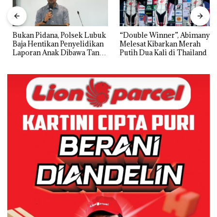
Bukan Pidana, Polsek Lubuk
“Double Winner”, Abimanyu
Baja Hentikan Penyelidikan
Melesat Kibarkan Merah
Laporan Anak Dibawa Tanpa
Putih Dua Kali di Thailand
Izin: Murni Sengketa Hak
Asuh!