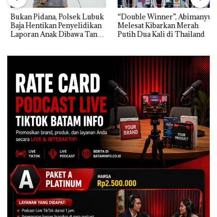
Bukan Pidana, Polsek Lubuk
“Double Winner”, Abimanyu
Baja Hentikan Penyelidikan
Melesat Kibarkan Merah
Laporan Anak Dibawa Tanpa
Putih Dua Kali di Thailand
Izin: Murni Sengketa Hak
Asuh!