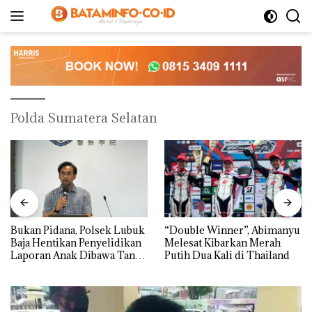
Langsung
ke
konten
Polda Sumatera Selatan
Bukan Pidana, Polsek Lubuk
“Double Winner”, Abimanyu
Baja Hentikan Penyelidikan
Melesat Kibarkan Merah
Laporan Anak Dibawa Tanpa
Putih Dua Kali di Thailand
Izin: Murni Sengketa Hak
Asuh!