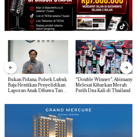
Bukan Pidana, Polsek Lubuk
“Double Winner”, Abimanyu
Baja Hentikan Penyelidikan
Melesat Kibarkan Merah
Laporan Anak Dibawa Tanpa
Putih Dua Kali di Thailand
Izin: Murni Sengketa Hak
Asuh!