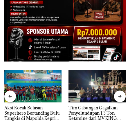
Aksi Kocak Belasan
Tim Gabungan Gagalkan
Superhero Bertanding Bulu
Penyelundupan 1,3 Ton
Tangkis di Mapolda Kepri,
Ketamine dari MV KING
Sambut HUT RI Ke-81