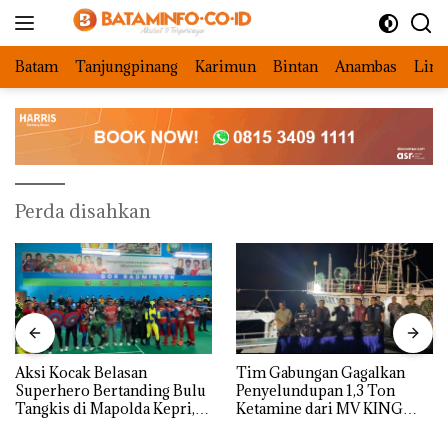
Langsung
ke
konten
Batam
Tanjungpinang
Karimun
Bintan
Anambas
Ling
Perda disahkan
Aksi Kocak Belasan
Tim Gabungan Gagalkan
Superhero Bertanding Bulu
Penyelundupan 1,3 Ton
Tangkis di Mapolda Kepri,
Ketamine dari MV KING
Sambut HUT RI Ke-81