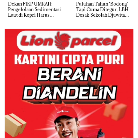
Dekan FIKP UMRAH:
Puluhan Tahun ‘Bodong’
Pengelolaan Sedimentasi
Tapi Cuma Ditegur, LBH
Laut di Kepri Harus
Desak Sekolah Djuwita
Dibuktikan Secara Ilmiah,
Batam Segera Ditutup!
Jangan Sampai Bertentangan
dengan Konservasi