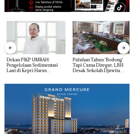
Dekan FIKP UMRAH:
Puluhan Tahun ‘Bodong’
Pengelolaan Sedimentasi
Tapi Cuma Ditegur, LBH
Laut di Kepri Harus
Desak Sekolah Djuwita
Dibuktikan Secara Ilmiah,
Batam Segera Ditutup!
Jangan Sampai Bertentangan
dengan Konservasi