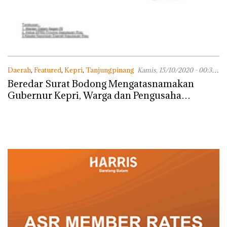
Daerah
,
Featured
,
Kepri
,
Tanjungpinang
Kamis, 15/10/2020 - 00:35
WIB
Beredar Surat Bodong Mengatasnamakan
Gubernur Kepri, Warga dan Pengusaha
Diminta Waspada