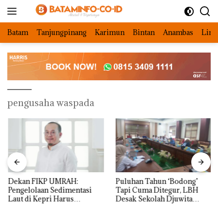
Langsung
ke
konten
Batam
Tanjungpinang
Karimun
Bintan
Anambas
Ling
pengusaha waspada
Dekan FIKP UMRAH:
Puluhan Tahun ‘Bodong’
Pengelolaan Sedimentasi
Tapi Cuma Ditegur, LBH
Laut di Kepri Harus
Desak Sekolah Djuwita
Dibuktikan Secara Ilmiah,
Batam Segera Ditutup!
Jangan Sampai Bertentangan