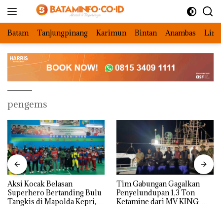
Langsung
ke
konten
Batam
Tanjungpinang
Karimun
Bintan
Anambas
Ling
pengems
Aksi Kocak Belasan
Tim Gabungan Gagalkan
Superhero Bertanding Bulu
Penyelundupan 1,3 Ton
Tangkis di Mapolda Kepri,
Ketamine dari MV KING
Sambut HUT RI Ke-81