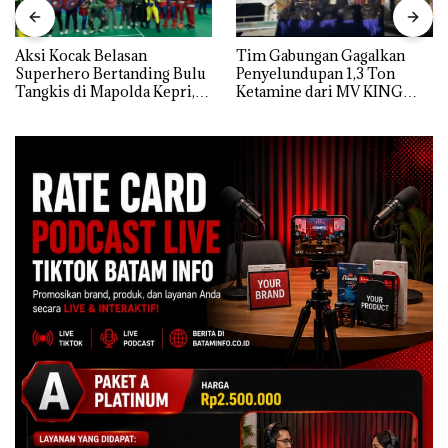
Aksi Kocak Belasan
Tim Gabungan Gagalkan
Superhero Bertanding Bulu
Penyelundupan 1,3 Ton
Tangkis di Mapolda Kepri,
Ketamine dari MV KING
Sambut HUT RI Ke-81