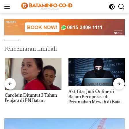
Langsung
ke
konten
Pencemaran Limbah
Aktifitas Judi Online di
Carolein Dituntut 3 Tahun
Batam Beroperasi di
Penjara di PN Batam
Perumahan Mewah di Batam
Center