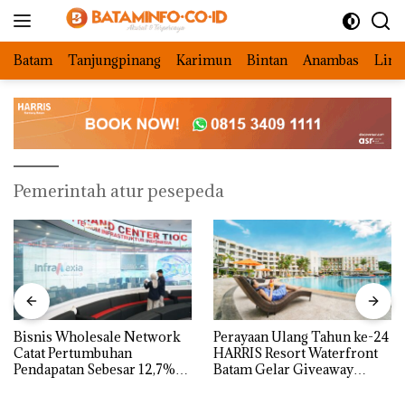
Langsung
ke
konten
Batam
Tanjungpinang
Karimun
Bintan
Anambas
Ling
Pemerintah atur pesepeda
Bisnis Wholesale Network
Perayaan Ulang Tahun ke-24
Catat Pertumbuhan
HARRIS Resort Waterfront
Pendapatan Sebesar 12,7%
Batam Gelar Giveaway
Secara Tahunan
Spesial dan Diskon
Menginap 24%