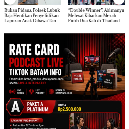
Bukan Pidana, Polsek Lubuk
“Double Winner”, Abimanyu
Baja Hentikan Penyelidikan
Melesat Kibarkan Merah
Laporan Anak Dibawa Tanpa
Putih Dua Kali di Thailand
Izin: Murni Sengketa Hak
Asuh!