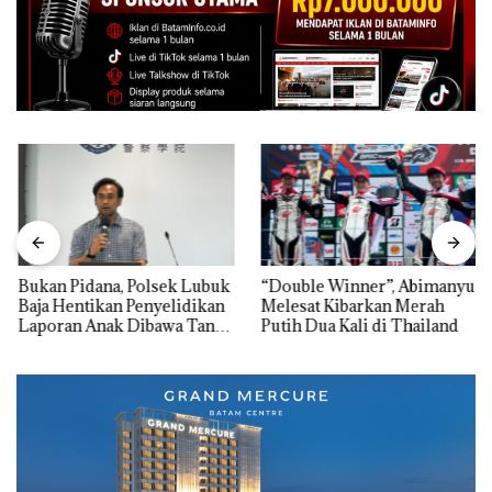
Bukan Pidana, Polsek Lubuk
“Double Winner”, Abimanyu
Baja Hentikan Penyelidikan
Melesat Kibarkan Merah
Laporan Anak Dibawa Tanpa
Putih Dua Kali di Thailand
Izin: Murni Sengketa Hak
Asuh!