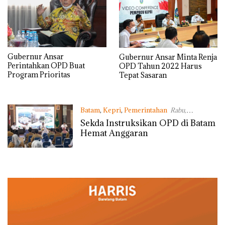
Gubernur Ansar
Gubernur Ansar Minta Renja
Perintahkan OPD Buat
OPD Tahun 2022 Harus
Program Prioritas
Tepat Sasaran
Batam
,
Kepri
,
Pemerintahan
Rabu,
15/07/2020 - 10:19 WIB
Sekda Instruksikan OPD di Batam
Hemat Anggaran