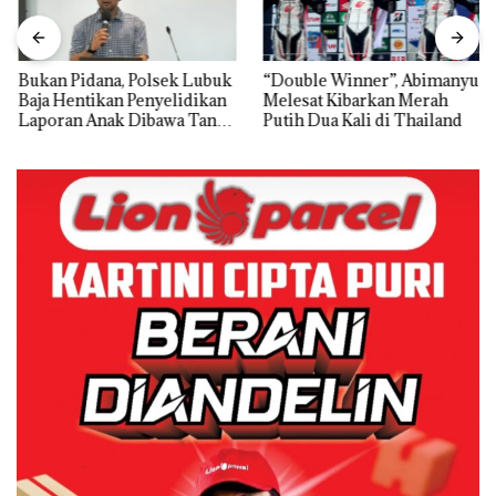
Bukan Pidana, Polsek Lubuk
“Double Winner”, Abimanyu
Baja Hentikan Penyelidikan
Melesat Kibarkan Merah
Laporan Anak Dibawa Tanpa
Putih Dua Kali di Thailand
Izin: Murni Sengketa Hak
Asuh!