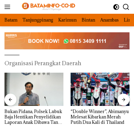
Langsung
ke
konten
Batam
Tanjungpinang
Karimun
Bintan
Anambas
Ling
Organisasi Perangkat Daerah
Bukan Pidana, Polsek Lubuk
“Double Winner”, Abimanyu
Baja Hentikan Penyelidikan
Melesat Kibarkan Merah
Laporan Anak Dibawa Tanpa
Putih Dua Kali di Thailand
Izin: Murni Sengketa Hak
Asuh!