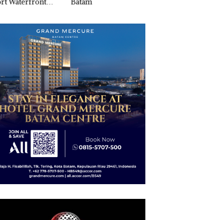
am
Izin PKKPRL Hing
di Batam Center
Izin Lingkungan
Dipertanyakan