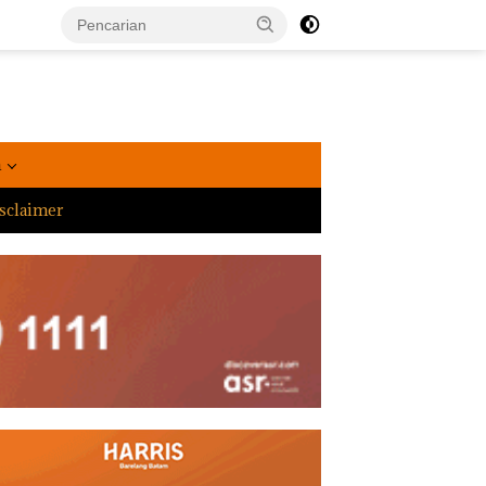
a
sclaimer