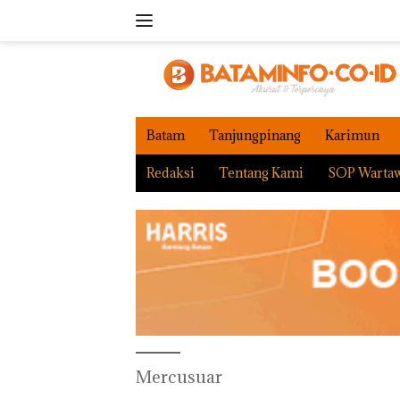
Langsung
ke
konten
Batam
Tanjungpinang
Karimun
Redaksi
Tentang Kami
SOP Warta
Mercusuar