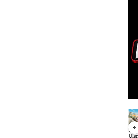
TNI AL
Menteri ATR
Perayaan
Caro
ng PT
Gagalkan
Nusron
Ulang Tahun
Ditu