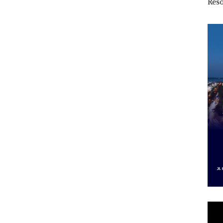
h
Jual-Beli Kavling Laut
Resort Waterfront
Bat
di Batam
Batam Gelar
 di
Giveaway Spesial dan
ah
Diskon Menginap
dupkan
24%