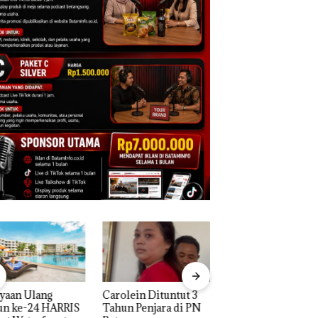
Aktifitas Judi Online
lein Dituntut 3
Proyek Dredging 
di Batam Beroperasi
n Penjara di PN
Mc Dermott Disor
di Perumahan Mewah