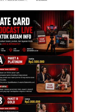
di Batam Center
Ilegal di Lingga,
Disembunyikan di
Bawah Kerambah
untuk Diselundup
ke Malaysia