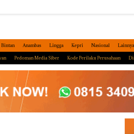
Bintan
Anambas
Lingga
Kepri
Nasional
Lainny
wan
Pedoman Media Siber
Kode Perilaku Perusahaan
Di