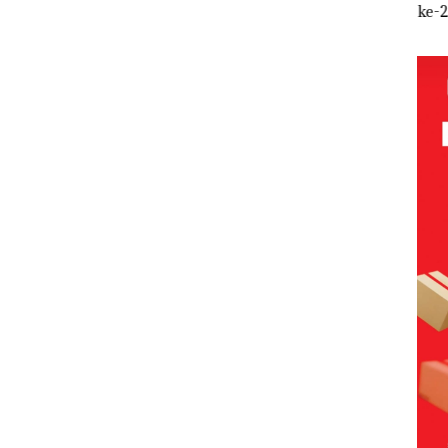
rmott
Penyelundup
Wahid Sorot
ke-24
Tah
, Izin
an 1,6 Ton
Skandal Jual-
HARRIS
Penj
L
Pasir Timah
Beli Kavling
Resort
Bat
Izin
Ilegal di
Laut di
Waterfront
ngan
Lingga,
Batam
Batam Gelar
anyak
Disembunyi
Giveaway
kan di Bawah
Spesial dan
Kerambah
Diskon
untuk
Menginap
Diselundupk
24%
an ke
Malaysia