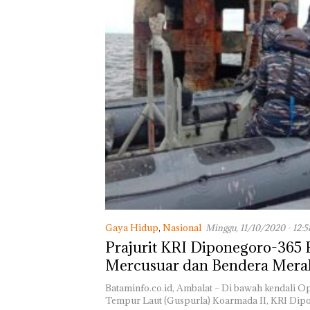
Penjelasan atas
Kinerja dan Isu 
Sama di Tiong
Gaya Hidup
,
Nasional
Minggu, 11/10/2020 - 12:
Prajurit KRI Diponegoro-365 
Mercusuar dan Bendera Merah
Perbatasan Indonesia – Malay
Bataminfo.co.id, Ambalat – Di bawah kendali O
Tempur Laut (Guspurla) Koarmada II, KRI Di