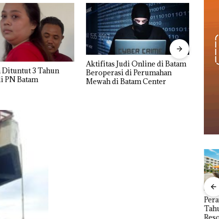
s Judi Online di Batam
Proyek Dredging PT Mc
TNI 
asi di Perumahan
Dermott Disorot, Izin PKKPRL
Penye
i Batam Center
Hingga Izin Lingkungan
Timah
Dipertanyakan
Dise
Kera
Dise
TNI AL Bongkar
Perayaan Ulang
Caro
 Desak
Dugaan Tambang
Tahun ke-24 HARRIS
Tahu
Beri
Timah Ilegal di
Resort Waterfront
Bat