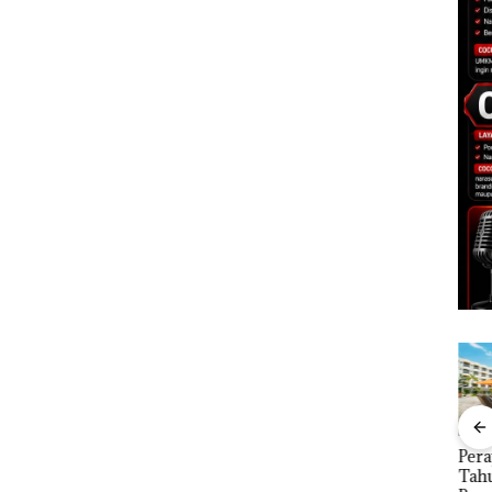
an
Menteri ATR Nusron
Perayaan Ulang
Caro
1,6
Wahid Sorot Skandal
Tahun ke-24 HARRIS
Tahu