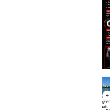
Bisnis Wholesale
‎Soal Pengerukan PT
Buka
 Cuma
Network Catat
McDermott
Lubu