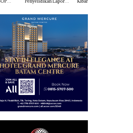
elidikan Laporan
Kibarkan Merah Putih
Sedimentasi Laut 
k Dibawa Tanpa
Dua Kali di Thailand
Kepri Harus
: Murni Sengketa
Dibuktikan Secara
Asuh!
Ilmiah, Jangan Sa
Bertentangan den
Konservasi