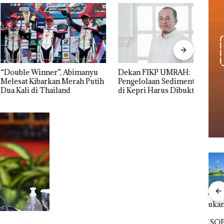
 Winner”, Abimanyu
Dekan FIKP UMRAH:
Pulu
Kibarkan Merah Putih
Pengelolaan Sedimentasi Laut
Cuma
 di Thailand
di Kepri Harus Dibuktikan
Seko
Secara Ilmiah, Jangan Sampai
Ditut
Bertentangan dengan
Konservasi
Viral Promo Spa
‎Soal Pengerukan PT
Buka
Tampilkan Wanita
McDermott
Lubu
t di
Berpakaian Minim,
Indonesia, KSOP
Peny