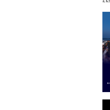
esak
Pertumbuhan
Indonesia, KSOP
Peny
a
Pendapatan Sebesar
Khusus Batam
Ana
12,7% Secara
Tegaskan Perizinan
Izin
Tahunan
Ada di BP Batam
Hak 