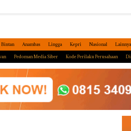
Bintan
Anambas
Lingga
Kepri
Nasional
Lainny
wan
Pedoman Media Siber
Kode Perilaku Perusahaan
Di