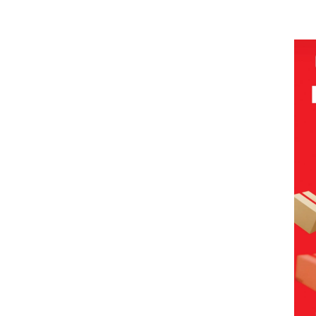
olaan
‘Bodong’
Network
PT
Pols
ntasi
Tapi Cuma
Catat
McDermott
Lubu
 Kepri
Ditegur, LBH
Pertumbuha
Indonesia,
Hen
Desak
n Pendapatan
KSOP
Peny
ikan
Sekolah
Sebesar
Khusus
Lap
Djuwita
12,7% Secara
Batam
Ana
Batam
Tahunan
Tegaskan
Tanp
Segera
Perizinan
Mur
i
Ditutup!
Ada di BP
Sen
tangan
Batam
Hak 
vasi