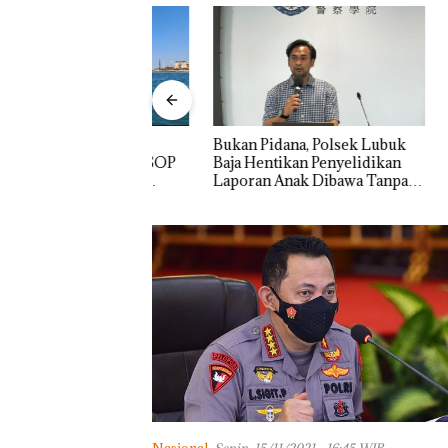
rukan PT
Bukan Pidana, Polsek Lubuk
“Double
Indonesia, KSOP
Baja Hentikan Penyelidikan
Melesat 
am Tegaskan
Laporan Anak Dibawa Tanpa
Dua Kali
da di BP Batam
Izin: Murni Sengketa Hak
Asuh!
Panglima TNI
Kunjungi Kepri,
Amsakar Sambu