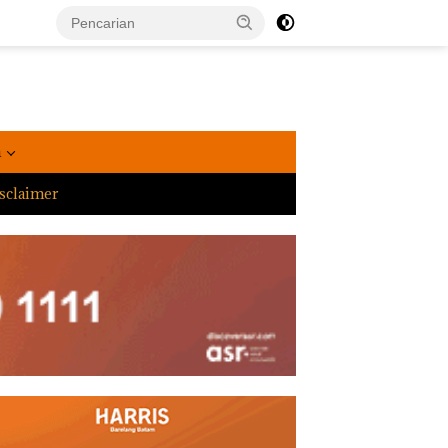
a
sclaimer