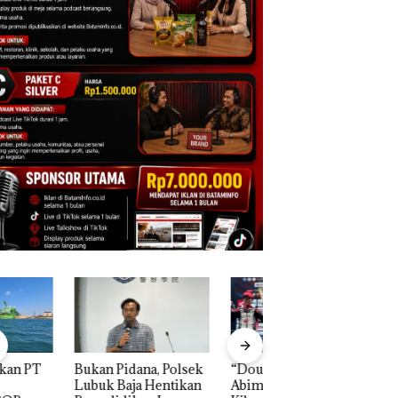
n Pidana, Polsek
“Double Winner”,
Dekan FIKP UMRA
k Baja Hentikan
Abimanyu Melesat
Pengelolaan