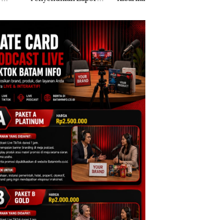
k Dibawa Tanpa
Dua Kali di Thailand
Kepri Harus
: Murni Sengketa
Dibuktikan Secara
Asuh!
Ilmiah, Jangan Sa
Bertentangan den
Konservasi