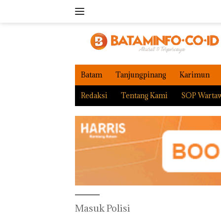
Langsung
ke
konten
Batam
Tanjungpinang
Karimun
Redaksi
Tentang Kami
SOP Warta
Masuk Polisi