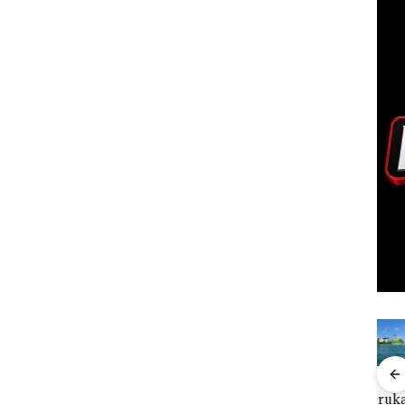
FIKP
Puluhan
Bisnis
‎Soal
Buk
:
Tahun
Wholesale
Pengerukan
Pida