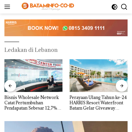
Langsung
ke
konten
Ledakan di Lebanon
Bisnis Wholesale Network
Perayaan Ulang Tahun ke-24
Catat Pertumbuhan
HARRIS Resort Waterfront
Pendapatan Sebesar 12,7%
Batam Gelar Giveaway
Secara Tahunan
Spesial dan Diskon
Menginap 24%