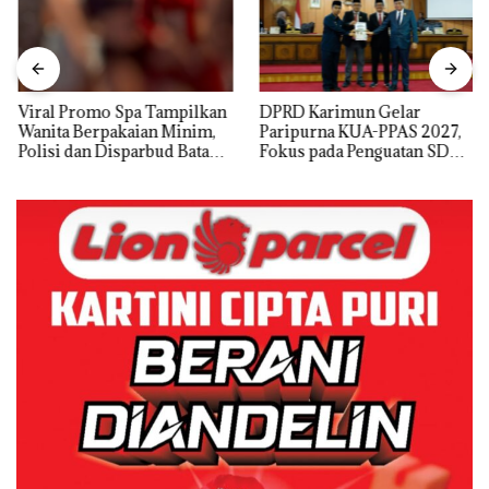
Viral Promo Spa Tampilkan
DPRD Karimun Gelar
Wanita Berpakaian Minim,
Paripurna KUA-PPAS 2027,
Polisi dan Disparbud Batam
Fokus pada Penguatan SDM,
Turun Tangan ‎
Infrastruktur, dan
Pertumbuhan Ekonomi