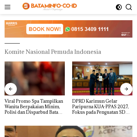
Langsung
ke
konten
Komite Nasional Pemuda Indonesia
Viral Promo Spa Tampilkan
DPRD Karimun Gelar
Wanita Berpakaian Minim,
Paripurna KUA-PPAS 2027,
Polisi dan Disparbud Batam
Fokus pada Penguatan SDM,
Turun Tangan ‎
Infrastruktur, dan
Pertumbuhan Ekonomi