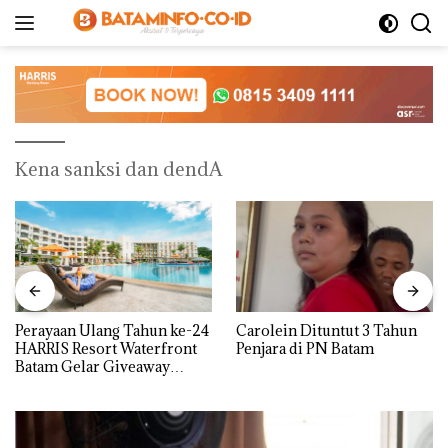
Langsung
ke
konten
Kena sanksi dan dendA
Perayaan Ulang Tahun ke-24
Carolein Dituntut 3 Tahun
HARRIS Resort Waterfront
Penjara di PN Batam
Batam Gelar Giveaway
Spesial dan Diskon
Menginap 24%